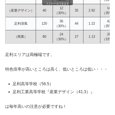
スクロールできます
12
14
（産業デザイン）
40
35
2.92
（30%）
（35%
36
42
足利清風
120
44
1.22
（30%）
（35%
24
26
（商業）
80
27
1.13
（30%）
（33%
足利エリアは両極端です。
特色倍率が高いところは高く、低いところは低い・・・
足利高等学校（56.5）
足利工業高等学校『産業デザイン（41.3）』
は毎年高いの注意が必要ですね！