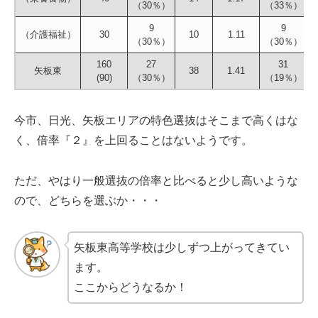
（30％）
（33％）
9
9
（介護福祉）
30
10
1.11
（30％）
（30％）
160
27
31
矢板東
38
1.41
(90)
（30％）
（19％）
今市、日光、矢板エリアの特色選抜はそこまで高くはな
く、倍率『２』を上回ることはないようです。
ただ、やはり一般選抜の倍率と比べると少し高いような
ので、どちらを選ぶか・・・
矢板東高等学校は少しずつ上がってきてい
ます。
ここからどうなるか！