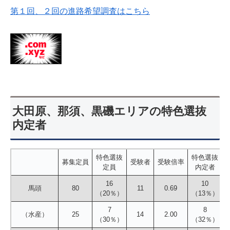
第１回、２回の進路希望調査はこちら
大田原、那須、黒磯エリアの特色選抜
内定者
特色選抜
特色選抜
募集定員
受験者
受験倍率
定員
内定者
16
10
馬頭
80
11
0.69
（20％）
（13％）
7
8
（水産）
25
14
2.00
（30％）
（32％）