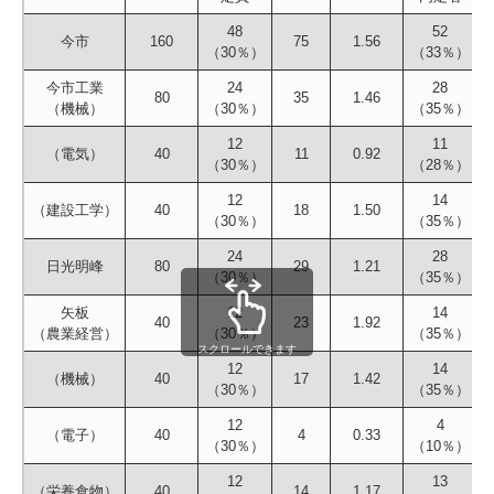
48
52
今市
160
75
1.56
（30％）
（33％）
今市工業
24
28
80
35
1.46
（機械）
（30％）
（35％）
12
11
（電気）
40
11
0.92
（30％）
（28％）
12
14
（建設工学）
40
18
1.50
（30％）
（35％）
24
28
日光明峰
80
29
1.21
（30％）
（35％）
矢板
12
14
40
23
1.92
（農業経営）
（30％）
（35％）
スクロールできます
12
14
（機械）
40
17
1.42
（30％）
（35％）
12
4
（電子）
40
4
0.33
（30％）
（10％）
12
13
（栄養食物）
40
14
1.17