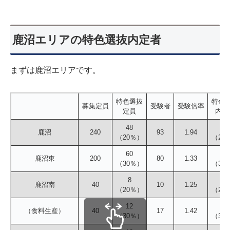
鹿沼エリアの特色選抜内定者
まずは鹿沼エリアです。
特色選抜
特色
募集定員
受験者
受験倍率
定員
内定
48
60
鹿沼
240
93
1.94
（20％）
（25
60
70
鹿沼東
200
80
1.33
（30％）
（35
8
10
鹿沼南
40
10
1.25
（20％）
（25
12
14
（食料生産）
40
17
1.42
（30％）
（35