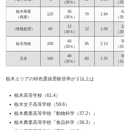
（30％）
（35％
栃木商業
36
42
120
70
1.94
（商業）
（30％）
（35％
12
12
（情報処理）
40
12
1.00
（30％）
（30％
40
50
栃木翔南
200
85
2.13
（20％）
（25％
48
50
壬生
160
60
1.25
（30％）
（31％
栃木エリアの特色選抜受験倍率が２以上は
栃木高等学校（61.4）
栃木女子高等学校（59.6）
栃木農業高等学校『動物科学（37.2）』
栃木農業高等学校『食品科学（36.3）』