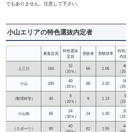
でもありません。注意して下さい。
小山エリアの特色選抜内定者
特色選抜
特色選
募集定員
受験者
受験倍率
定員
内定者
32
40
上三川
160
66
2.06
（20％）
（25％
40
50
小山
200
88
2.20
（20％）
（25％
8
9
（数理科学）
40
9
1.13
（20％）
（23％
24
20
小山南
80
24
1.00
（30％）
（25％
40
44
（スポーツ）
80
62
1.55
（50％）
（55％