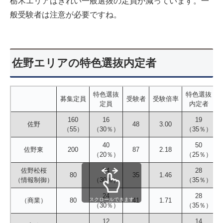
栃木エリアはきれい一般選抜の定員が減っています。一
般受験者は注意が必要ですね。
佐野エリアの特色選抜内定者
特色選抜
特色選抜
募集定員
受験者
受験倍率
定員
内定者
160
16
19
佐野
48
3.00
（55）
（30％）
（35％）
40
50
佐野東
200
87
2.18
（20％）
（25％）
佐野松桜
24
28
80
35
1.46
（情報制御）
（30％）
（35％）
24
28
（商業）
80
スクロールできます
41
1.71
（30％）
（35％）
12
14