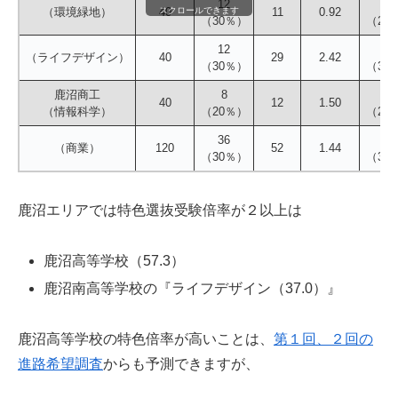
12
11
（環境緑地）
40
スクロールできます
11
0.92
（30％）
（28
12
14
（ライフデザイン）
40
29
2.42
（30％）
（35
鹿沼商工
8
10
40
12
1.50
（情報科学）
（20％）
（25
36
42
（商業）
120
52
1.44
（30％）
（35
鹿沼エリアでは特色選抜受験倍率が２以上は
鹿沼高等学校（57.3）
鹿沼南高等学校の『ライフデザイン（37.0）』
鹿沼高等学校の特色倍率が高いことは、
第１回、２回の
進路希望調査
からも予測できますが、