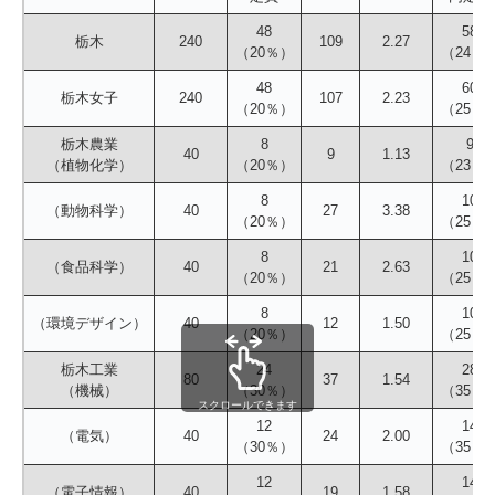
48
58
栃木
240
109
2.27
（20％）
（24％
48
60
栃木女子
240
107
2.23
（20％）
（25％
栃木農業
8
9
40
9
1.13
（植物化学）
（20％）
（23％
8
10
（動物科学）
40
27
3.38
（20％）
（25％
8
10
（食品科学）
40
21
2.63
（20％）
（25％
8
10
（環境デザイン）
40
12
1.50
（20％）
（25％
栃木工業
24
28
80
37
1.54
（機械）
（30％）
（35％
スクロールできます
12
14
（電気）
40
24
2.00
（30％）
（35％
12
14
（電子情報）
40
19
1.58