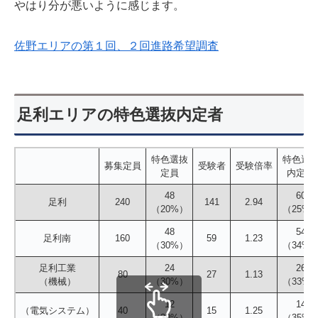
やはり分が悪いように感じます。
佐野エリアの第１回、２回進路希望調査
足利エリアの特色選抜内定者
特色選抜
特色選
募集定員
受験者
受験倍率
定員
内定者
48
60
足利
240
141
2.94
（20%）
（25%
48
54
足利南
160
59
1.23
（30%）
（34%
足利工業
24
26
80
27
1.13
（機械）
（30%）
（33%
12
14
（電気システム）
40
15
1.25
（30%）
（35%