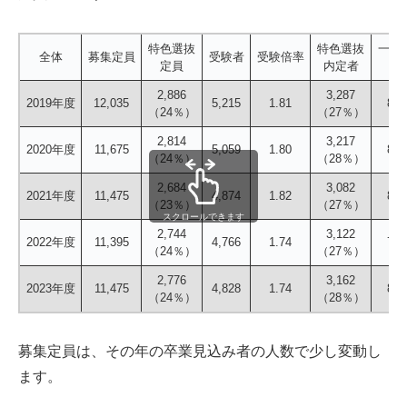
特色選抜
特色選抜
一般
全体
募集定員
受験者
受験倍率
定員
内定者
定
2,886
3,287
2019年度
12,035
5,215
1.81
8,4
（24％）
（27％）
2,814
3,217
2020年度
11,675
5,059
1.80
8,1
（24％）
（28％）
2,684
3,082
2021年度
11,475
4,874
1.82
8,0
（23％）
（27％）
スクロールできます
2,744
3,122
2022年度
11,395
4,766
1.74
7,9
（24％）
（27％）
2,776
3,162
2023年度
11,475
4,828
1.74
8,0
（24％）
（28％）
募集定員は、その年の卒業見込み者の人数で少し変動し
ます。