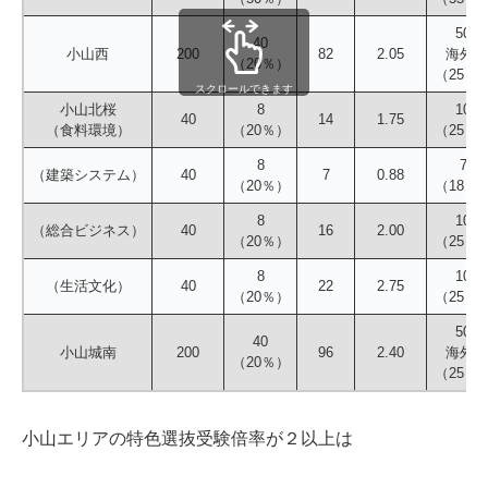
50
40
小山西
200
82
2.05
海外1
（20％）
（25％
スクロールできます
小山北桜
8
10
40
14
1.75
（食料環境）
（20％）
（25％
8
7
（建築システム）
40
7
0.88
（20％）
（18％
8
10
（総合ビジネス）
40
16
2.00
（20％）
（25％
8
10
（生活文化）
40
22
2.75
（20％）
（25％
50
40
小山城南
200
96
2.40
海外3
（20％）
（25％
小山エリアの特色選抜受験倍率が２以上は