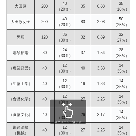
40
35
大田原
200
35
0.88
（20％）
（18％）
40
50
大田原女子
200
83
2.08
（20％）
（25％）
36
32
黒羽
120
32
0.89
（30％）
（27％）
24
28
那須拓陽
80
37
1.54
（30％）
（35％）
12
14
（農業経営）
40
40
3.33
（30％）
（35％）
12
14
（生物工学）
40
16
1.33
（30％）
（35％）
12
14
（食品化学）
40
27
2.25
（30％）
（35％）
12
14
（食物文化）
40
26
2.17
（30％）
（35％）
スクロールできます
那須清峰
12
14
40
27
2.25
（機械）
（30％）
（35％）