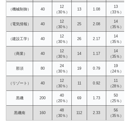
12
13
（機械制御）
40
13
1.08
（30％）
（33％）
12
14
（電気情報）
40
25
2.08
（30％）
（35％）
12
14
（建設工学）
40
26
2.17
（30％）
（35％）
12
14
（商業）
40
14
1.17
（30％）
（35％）
24
19
那須
80
19
0.79
（30％）
（24％）
12
11
（リゾート）
40
11
0.92
（30％）
（28％）
40
50
黒磯
200
69
1.73
（20％）
（25％）
48
56
黒磯南
160
112
2.33
（30％）
（35％）