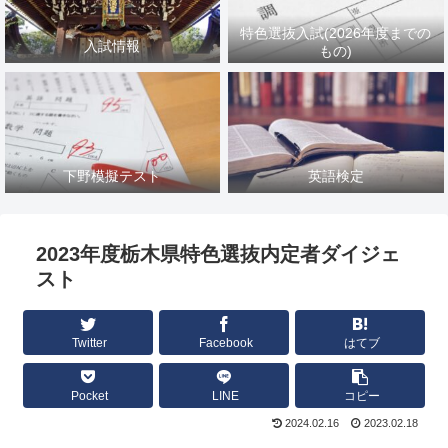
特色選抜入試(2026年度までの
入試情報
もの)
下野模擬テスト
英語検定
2023年度栃木県特色選抜内定者ダイジェ
スト
Twitter
Facebook
はてブ
Pocket
LINE
コピー
2024.02.16
2023.02.18