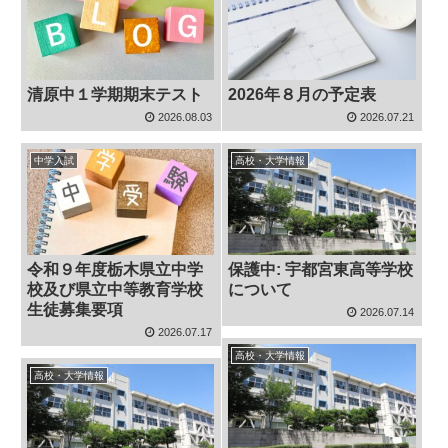
清原中１学期期末テスト
2026年８月の予定表
2026.08.03
2026.07.21
中学入試
高校・大学情報
令和９年度栃木県立中学
保護中: 宇都宮東高等学校
校及び県立中等教育学校
について
生徒募集要項
2026.07.14
2026.07.17
高校・大学情報
高校・大学情報