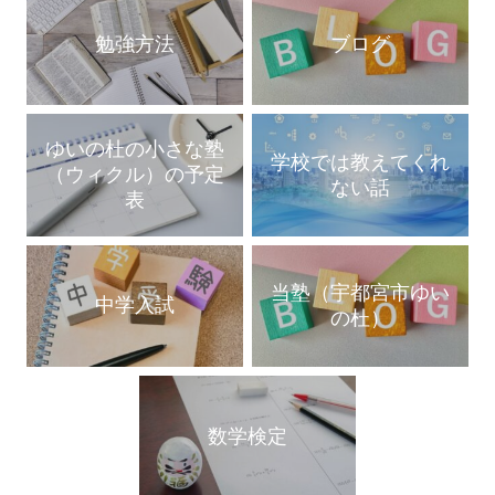
勉強方法
ブログ
ゆいの杜の小さな塾
学校では教えてくれ
（ウィクル）の予定
ない話
表
当塾（宇都宮市ゆい
中学入試
の杜）
数学検定