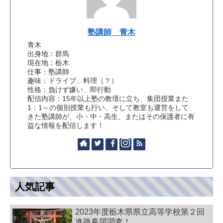
塾講師 青木
青木
出身地：群馬
現在地：栃木
仕事：塾講師
趣味：ドライブ、料理（？）
性格：負けず嫌い、即行動
配信内容：15年以上塾の教壇に立ち、集団授業また
1：1～の個別授業も行い、そして教室も運営をして
きた塾講師が、小・中・高生、またはその保護者に有
益な情報を配信します！
人気記事
2023年度栃木県県立高等学校第２回
進路希望調査！