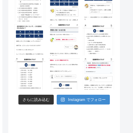
022年度
2022年度
第２回
最終出願
さらに読み込む
Instagram でフォロー
1.32
1.20
1.25
–
1.32
1.35