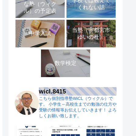
学校では教えて
な塾（ウィク
くれない話
ル）の予定表
当塾（宇都宮市
中学入試
ゆいの杜）
数学検定
wicl.8415
こちら個別指導塾WiCL（ウィクル）で
す。
小学生～高校生までの勉強の仕方や
受験の情報等お伝えしていきます！
よろ
しくお願い致します。