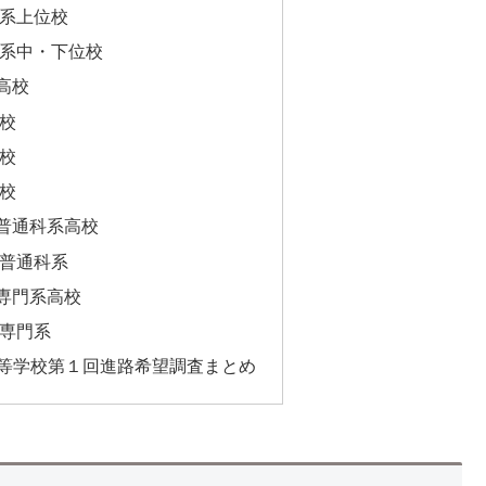
系上位校
系中・下位校
高校
校
校
校
普通科系高校
普通科系
専門系高校
専門系
高等学校第１回進路希望調査まとめ