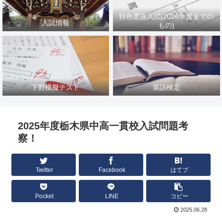
特色選抜入試(2026年度までの
入試情報
もの)
下野模擬テスト
英語検定
2025年度栃木県中高一貫校入試問題考
察！
Twitter
Facebook
はてブ
Pocket
LINE
コピー
2025.06.28