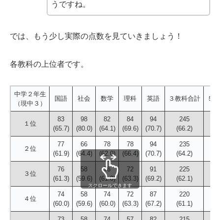
うですね。
では、もう少し実際の点数を見ていきましょう！
各教科の上位者です。
中学２年生
国語
社会
数学
理科
英語
３教科合計
５教
（現中３）
83
98
82
84
94
245
１位
(65.7)
(80.0)
(64.1)
(69.6)
(70.7)
(66.2)
(
77
66
78
78
94
235
２位
(61.9)
(64.4)
(62.0)
(66.4)
(70.7)
(64.2)
(
76
58
76
72
91
225
３位
(61.3)
(59.6)
(61.0)
(63.3)
(69.2)
(62.1)
(
スクロールできます
74
58
74
72
87
220
４位
(60.0)
(59.6)
(60.0)
(63.3)
(67.2)
(61.1)
(
73
58
74
57
82
215