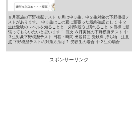
８月実施の下野模擬テスト ８月は中３生、中２生対象の下野模擬テ
ストがあります。 中３生はこの夏に頑張った最終確認として 中２
生は受験のレベルを知ることと、外部模試に慣れること を目標に頑
張ってもらいたいと思います！ 目次 ８月実施の下野模擬テスト 中
３生対象下野模擬テスト 日程・時間 出題範囲 受験料 持ち物、注意
点 下野模擬テストの対策方法は？ 受験生の場合 中２生の場合
スポンサーリンク