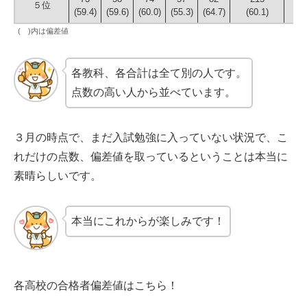
５位
(59.4)
(59.6)
(60.0)
(55.3)
(64.7)
(60.1)
(
( )内は偏差値
各教科、各合計は全て別の人です。
点数の高い人から並べています。
３月の時点で、まだ入試勉強に入っていない状況で、こ
れだけの点数、偏差値を取っているということは本当に
素晴らしいです。
本当にこれからが楽しみです！
各高校の合格者偏差値はこちら！