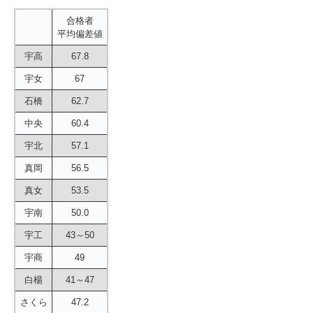
合格者
平均偏差値
宇高
67.8
宇女
67
石橋
62.7
中央
60.4
宇北
57.1
真岡
56.5
真女
53.5
宇南
50.0
宇工
43～50
宇商
49
白楊
41～47
さくら
47.2