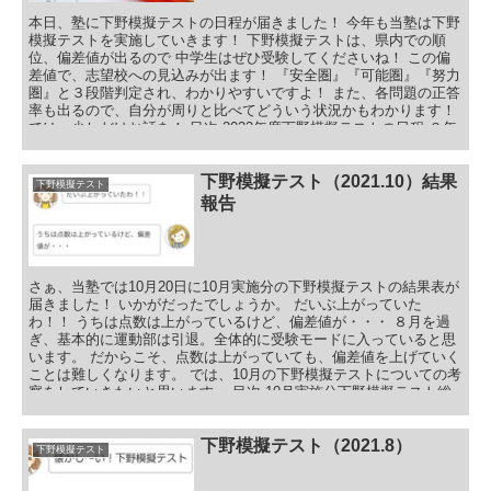
本日、塾に下野模擬テストの日程が届きました！ 今年も当塾は下野
模擬テストを実施していきます！ 下野模擬テストは、県内での順
位、偏差値が出るので 中学生はぜひ受験してくださいね！ この偏
差値で、志望校への見込みが出ます！ 『安全圏』『可能圏』『努力
圏』と３段階判定され、わかりやすいですよ！ また、各問題の正答
率も出るので、自分が周りと比べてどういう状況かもわかります！
では、少しだけお話を！ 目次 2022年度下野模擬テストの日程 ３年
生実施分 ２年生実施分 １年生実施分 下野模擬テストの試験科目と
試験時間 下野模擬テストの受験料 下野模擬テスト志望校記入 志望
校判定 志望校記入数 2022年度下野模擬テスト日程発表！まとめ
下野模擬テスト（2021.10）結果
下野模擬テスト
報告
さぁ、当塾では10月20日に10月実施分の下野模擬テストの結果表が
届きました！ いかがだったでしょうか。 だいぶ上がっていた
わ！！ うちは点数は上がっているけど、偏差値が・・・ ８月を過
ぎ、基本的に運動部は引退。全体的に受験モードに入っていると思
います。 だからこそ、点数は上がっていても、偏差値を上げていく
ことは難しくなります。 では、10月の下野模擬テストについての考
察をしていきたいと思います。 目次 10月実施分下野模擬テスト総
括 下野模擬テスト10月実施分の受験者数 下野模擬テスト10月実施
分の平均点 下野模擬テスト10月実施分の最高得点と偏差値 ５教科
の最高得点と偏差値 各教科の最高得点 下野模擬テスト10月実施分
下野模擬テスト（2021.8）
下野模擬テスト
の各高校の倍率 まとめ