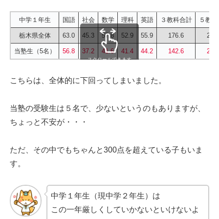
中学１年生
国語
社会
数学
理科
英語
３教科合計
５教科
栃木県全体
63.0
45.3
57.8
52.9
55.9
176.6
274
当塾生（5名）
56.8
37.2
41.6
41.4
44.2
142.6
221
スクロールできます
こちらは、全体的に下回ってしまいました。
当塾の受験生は５名で、少ないというのもありますが、
ちょっと不安が・・・
ただ、その中でもちゃんと300点を超えている子もいま
す。
中学１年生（現中学２年生）は
この一年厳しくしていかないといけないよ