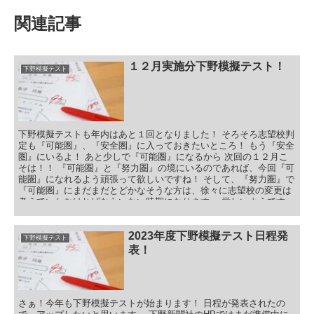
関連記事
１２月実施分下野模擬テスト！
下野模擬テスト
下野模擬テストも年内はあと１回となりました！ そろそろ志望校判
定も『可能圏』、『安全圏』に入っておきたいところ！ もう『安全
圏』にいるよ！ あと少しで『可能圏』になるから 次回の１２月こ
そは！！ 『可能圏』と『努力圏』の境にいるのであれば、今回『可
能圏』になれるよう頑張って欲しいですね！ そして、『努力圏』で
『可能圏』にまだまだとどかなそうな方は、徐々に志望校の変更は
考えていかなければならいない時期になります。 厳しいようです
が、少なくとも『私立入試の合格』がどのレベルなのかで、GO！
なのか、それとも・・・ 目次 １２月下野模擬テスト 下野模擬テス
ト国語 下野模擬テスト社会 下野模擬テスト数学 下野模擬テスト理
2023年度下野模擬テスト日程発
下野模擬テスト
科 下野模擬テスト英語 １２月実施分下野模擬テスト！まとめ
表！
さぁ！今年も下野模擬テストが始まります！ 日程が発表されたの