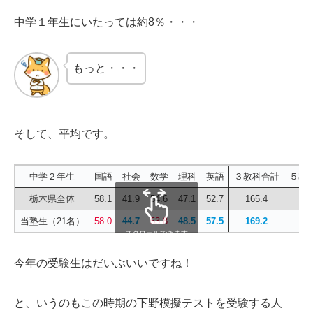
中学１年生にいたっては約8％・・・
もっと・・・
そして、平均です。
中学２年生
国語
社会
数学
理科
英語
３教科合計
５教
栃木県全体
58.1
41.9
54.6
47.1
52.7
165.4
25
当塾生（21名）
58.0
44.7
53.8
48.5
57.5
169.2
26
スクロールできます
今年の受験生はだいぶいいですね！
と、いうのもこの時期の下野模擬テストを受験する人