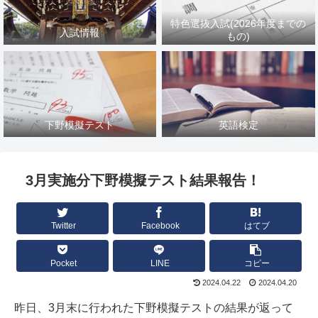
特色選抜入試(2026年度までの
入試情報
もの)
下野模擬テスト
英語検定
3月実施分下野模擬テスト結果報告！
Twitter
Facebook
はてブ
Pocket
LINE
コピー
2024.04.22
2024.04.20
昨日、3月末に行われた下野模擬テストの結果が返って