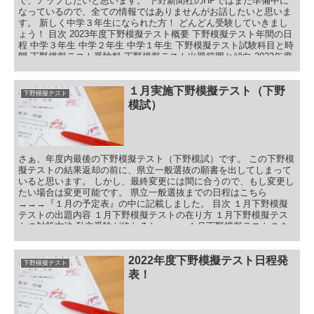
で、アップしたいと思います。 下野新聞社のHPではまだ準備中に
なっているので、全ての情報ではありませんがお話したいと思いま
す。 新しく中学３年生になられた方！ どんどん受験していきまし
ょう！ 目次 2023年度下野模擬テスト概要 下野模擬テスト年間の日
程 中学３年生 中学２年生 中学１年生 下野模擬テスト試験科目と時
間 下野模擬テスト受験料 下野模擬テスト出題範囲と傾向 2023年度
下野模擬テスト日程発表！まとめ
１月実施下野模擬テスト（下野
下野模擬テスト
模試）
さぁ、年度内最後の下野模擬テスト（下野模試）です。 この下野模
擬テストの結果返却の前に、県立一般選抜の願書を出してしまって
いると思います。 しかし、最終変更には間に合うので、もし変更し
たい場合は変更可能です。 県立一般選抜までの日程はこちら
→→→『１月の予定表』の中に記載しました。 目次 １月下野模擬
テストの出題内容 １月下野模擬テストの在り方 １月下野模擬テス
トの対策方法 私立受験が終わると・・・ １月下野模擬テストのま
とめ
2022年度下野模擬テスト日程発
下野模擬テスト
表！