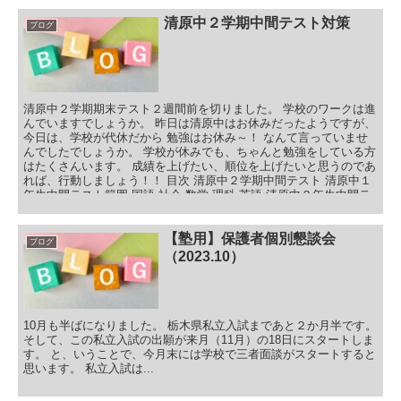
清原中２学期中間テスト対策
ブログ
清原中２学期期末テスト２週間前を切りました。 学校のワークは進
んでいますでしょうか。 昨日は清原中はお休みだったようですが、
今日は、学校が代休だから 勉強はお休み～！ なんて言っていませ
んでしたでしょうか。 学校が休みでも、ちゃんと勉強をしている方
はたくさんいます。 成績を上げたい、順位を上げたいと思うのであ
れば、行動しましょう！！ 目次 清原中２学期中間テスト 清原中１
年生中間テスト範囲 国語 社会 数学 理科 英語 清原中２年生中間テ
スト範囲 国語 社会 数学 理科 英語 清原中３年生中間テスト範囲 国
語 社会 数学 理科 英語 清原中２学期中間テスト対策まとめ
【塾用】保護者個別懇談会
ブログ
（2023.10）
10月も半ばになりました。 栃木県私立入試まであと２か月半です。
そして、この私立入試の出願が来月（11月）の18日にスタートしま
す。 と、いうことで、今月末には学校で三者面談がスタートすると
思います。 私立入試は...