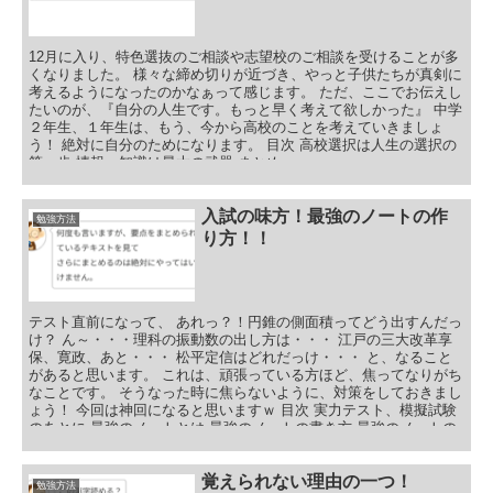
12月に入り、特色選抜のご相談や志望校のご相談を受けることが多
くなりました。 様々な締め切りが近づき、やっと子供たちが真剣に
考えるようになったのかなぁって感じます。 ただ、ここでお伝えし
たいのが、『自分の人生です。もっと早く考えて欲しかった』 中学
２年生、１年生は、もう、今から高校のことを考えていきましょ
う！ 絶対に自分のためになります。 目次 高校選択は人生の選択の
第一歩 情報・知識は最大の武器 まとめ
入試の味方！最強のノートの作
勉強方法
り方！！
テスト直前になって、 あれっ？！円錐の側面積ってどう出すんだっ
け？ ん～・・・理科の振動数の出し方は・・・ 江戸の三大改革享
保、寛政、あと・・・ 松平定信はどれだっけ・・・ と、なること
があると思います。 これは、頑張っている方ほど、焦ってなりがち
なことです。 そうなった時に焦らないように、対策をしておきまし
ょう！ 今回は神回になると思いますｗ 目次 実力テスト、模擬試験
のあとに 最強のノートとは 最強のノートの書き方 最強のノートの
書き方① 最強のノートの書き方② 最強のノートの書き方③ 最強の
ノートの書き方④ 入試の味方！最強のノートの作り方まとめ 最強
のノートの補足
覚えられない理由の一つ！
勉強方法