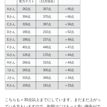
実力テスト
（11月現在）
Aさん
262点
357点
＋95点
Bさん
304点
370点
＋66点
Cさん
329点
387点
＋58点
Dさん
180点
232点
＋52点
Eさん
188点
237点
＋49点
Fさん
401点
448点
＋47点
Gさん
126点
170点
＋44点
Hさん
266点
310点
＋44点
Iさん
265点
305点
＋40点
Jさん
315点
349点
＋34点
Kさん
158点
191点
＋33点
こちらも＋30点以上までにしています。まだまだ上がっ
ている方もいますので、年明けにはもっと良い報告がで