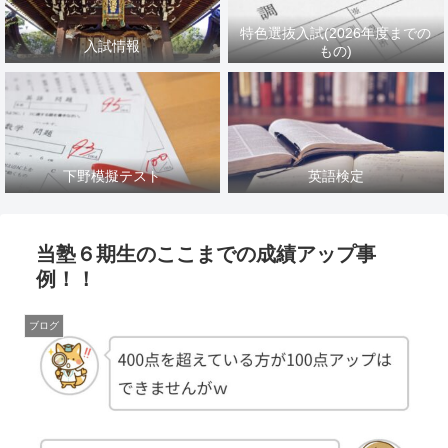
特色選抜入試(2026年度までの
入試情報
もの)
下野模擬テスト
英語検定
当塾６期生のここまでの成績アップ事
例！！
ブログ