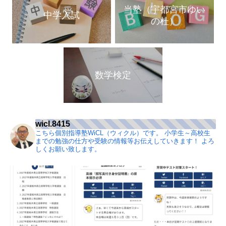
当塾（宇都宮市ゆい
中学入試
の杜）
数学検定
wicl.8415
こちら個別指導塾WiCL（ウィクル）です。
小学生～高校生
までの勉強の仕方や受験の情報等お伝えしていきます！
よろ
しくお願い致します。