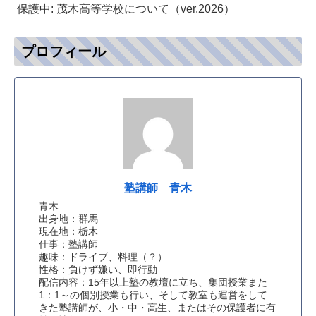
保護中: 茂木高等学校について（ver.2026）
プロフィール
塾講師 青木
青木
出身地：群馬
現在地：栃木
仕事：塾講師
趣味：ドライブ、料理（？）
性格：負けず嫌い、即行動
配信内容：15年以上塾の教壇に立ち、集団授業また
1：1～の個別授業も行い、そして教室も運営をして
きた塾講師が、小・中・高生、またはその保護者に有