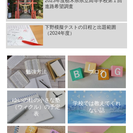
2023年度栃木県県立高等学校第１回
進路希望調査
下野模擬テストの日程と出題範囲
（2024年度）
勉強方法
ブログ
ゆいの杜の小さな塾
学校では教えてくれ
（ウィクル）の予定
ない話
表