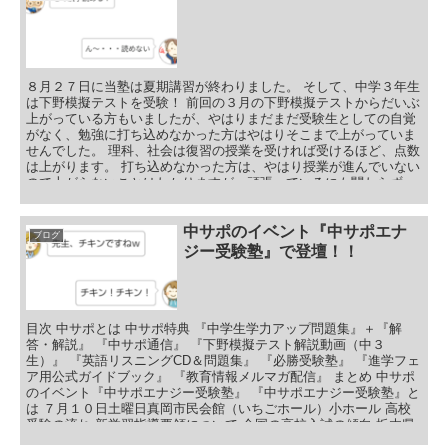
８月２７日に当塾は夏期講習が終わりました。 そして、中学３年生
は下野模擬テストを受験！ 前回の３月の下野模擬テストからだいぶ
上がっている方もいましたが、やはりまだまだ受験生としての自覚
がなく、勉強に打ち込めなかった方はやはりそこまで上がっていま
せんでした。 理科、社会は復習の授業を受ければ受けるほど、点数
は上がります。 打ち込めなかった方は、やはり授業が進んでいない
ので上がらないことはわかりますが、頑張っているにも関わらず、
上がらない方もいます。 この夏、そういった子に勉強の感覚、問題
を解いている感覚を尋ねたところ、やはり理由がありました。 そこ
についてお話をします。 目次 覚えられない意外な理由 【補足】英
中サポのイベント『中サポエナ
ブログ
語について そういった子が問題をどう解いているか・・・ 【補
ジー受験塾』で登壇！！
足】英語について 打開策 【補足】英語について まとめ
目次 中サポとは 中サポ特典 『中学生学力アップ問題集』＋『解
答・解説』 『中サポ通信』 『下野模擬テスト解説動画（中３
生）』 『英語リスニングCD＆問題集』 『必勝受験塾』 『進学フェ
ア用公式ガイドブック』 『教育情報メルマガ配信』 まとめ 中サポ
のイベント『中サポエナジー受験塾』 『中サポエナジー受験塾』と
は ７月１０日土曜日真岡市民会館（いちごホール）小ホール 高校
受験の流れ 新学習指導要領について 全国の高校入試の傾向 栃木県
の高校入試の傾向 まとめ