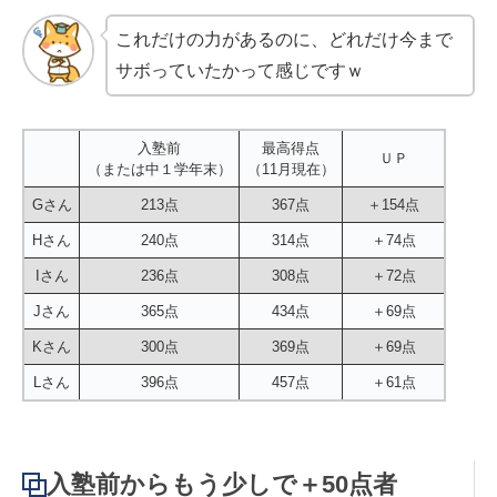
これだけの力があるのに、どれだけ今まで
サボっていたかって感じですｗ
入塾前
最高得点
ＵＰ
（または中１学年末）
（11月現在）
Gさん
213点
367点
＋154点
Hさん
240点
314点
＋74点
Iさん
236点
308点
＋72点
Jさん
365点
434点
＋69点
Kさん
300点
369点
＋69点
Lさん
396点
457点
＋61点
入塾前からもう少しで＋50点者