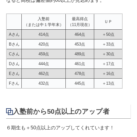
なると高校は偏差値約60以上が見込めます。
入塾前
最高得点
ＵＰ
（または中１学年末）
（11月現在）
Aさん
414点
464点
＋50点
Bさん
420点
453点
＋33点
Cさん
459点
489点
＋30点
Dさん
444点
461点
＋17点
Eさん
462点
478点
＋16点
Fさん
432点
445点
＋13点
入塾前から50点以上のアップ者
６期生も＋50点以上のアップしてくれています！