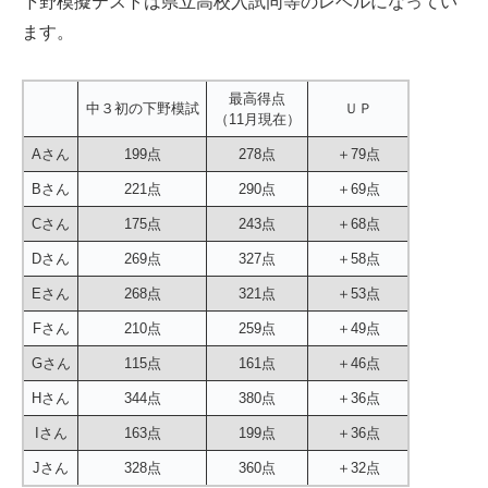
下野模擬テストは県立高校入試同等のレベルになってい
ます。
最高得点
中３初の下野模試
ＵＰ
（11月現在）
Aさん
199点
278点
＋79点
Bさん
221点
290点
＋69点
Cさん
175点
243点
＋68点
Dさん
269点
327点
＋58点
Eさん
268点
321点
＋53点
Fさん
210点
259点
＋49点
Gさん
115点
161点
＋46点
Hさん
344点
380点
＋36点
Iさん
163点
199点
＋36点
Jさん
328点
360点
＋32点