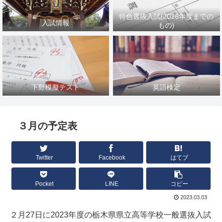
特色選抜入試(2026年度までの
入試情報
もの)
下野模擬テスト
英語検定
３月の予定表
Twitter
Facebook
はてブ
Pocket
LINE
コピー
2023.03.03
２月27日に2023年度の栃木県県立高等学校一般選抜入試