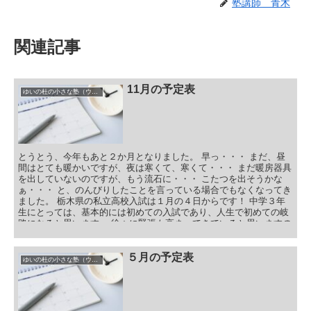
塾講師 青木
関連記事
11月の予定表
ゆいの杜の小さな塾（ウィクル）の予定表
とうとう、今年もあと２か月となりました。 早っ・・・ まだ、昼
間はとても暖かいですが、夜は寒くて、寒くて・・・ まだ暖房器具
を出していないのですが、もう流石に・・・ こたつを出そうかな
ぁ・・・ と、のんびりしたことを言っている場合でもなくなってき
ました。 栃木県の私立高校入試は１月の４日からです！ 中学３年
生にとっては、基本的には初めての入試であり、人生で初めての岐
路になると思います。 徐々に緊張も高まってきていると思いますの
で、毎日毎日を大切に過ごしていきましょう！ 11月の予定
５月の予定表
ゆいの杜の小さな塾（ウィクル）の予定表