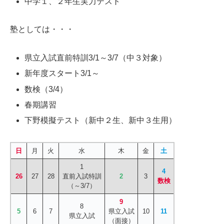
中学１、２年生実力テスト
塾としては・・・
県立入試直前特訓3/1～3/7（中３対象）
新年度スタート3/1～
数検（3/4）
春期講習
下野模擬テスト（新中２生、新中３生用）
日
月
火
水
木
金
土
1
4
26
27
28
直前入試特訓
2
3
数検
（～3/7）
9
8
5
6
7
県立入試
10
11
県立入試
（面接）