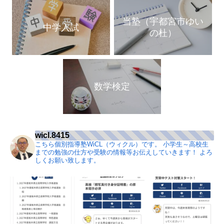
当塾（宇都宮市ゆい
中学入試
の杜）
数学検定
wicl.8415
こちら個別指導塾WiCL（ウィクル）です。
小学生～高校生
までの勉強の仕方や受験の情報等お伝えしていきます！
よろ
しくお願い致します。