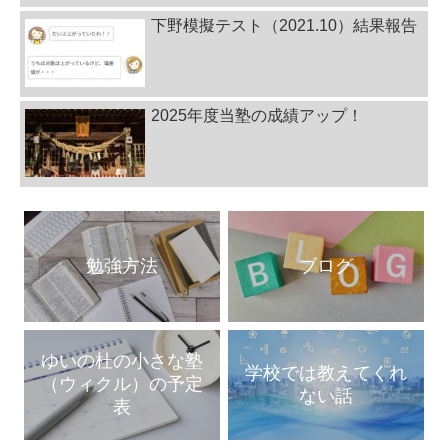
下野模擬テスト（2021.10）結果報告
2025年度当塾の成績アップ！
勉強方法
ブログ
ゆいの杜の小さな塾
学校では教えてくれ
（ウィクル）の予定
ない話
表