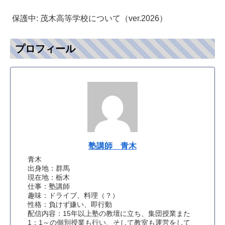
保護中: 茂木高等学校について（ver.2026）
プロフィール
塾講師 青木
青木
出身地：群馬
現在地：栃木
仕事：塾講師
趣味：ドライブ、料理（？）
性格：負けず嫌い、即行動
配信内容：15年以上塾の教壇に立ち、集団授業また
1：1～の個別授業も行い、そして教室も運営をして