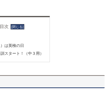
目次
土）は英検の日
特訓スタート！（中３用）