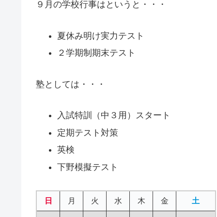
９月の学校行事はというと・・・
夏休み明け実力テスト
２学期制期末テスト
塾としては・・・
入試特訓（中３用）スタート
定期テスト対策
英検
下野模擬テスト
日
月
火
水
木
金
土