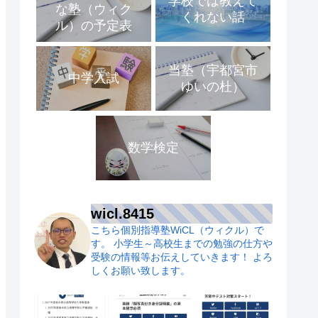
学校では教えて
な塾（ウィク
くれない話
ル）の予定表
当塾（宇都宮市
中学入試
ゆいの杜）
数学検定
wicl.8415
こちら個別指導塾WiCL（ウィクル）で
す。
小学生～高校生までの勉強の仕方や
受験の情報等お伝えしていきます！
よろ
しくお願い致します。