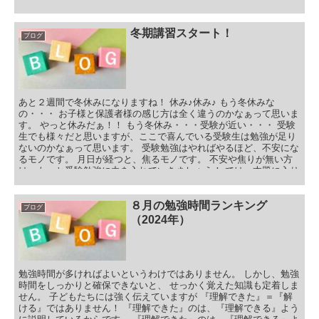
冬期講習スタート！
ブログ
あと２週間で冬休みになりますね！ 休み♪休み♪ もう冬休みな
の・・・ お子様と保護者様の感じ方は全く違うのかなぁって思いま
す。 やっと休みだぁ！！ もう冬休み・・・受験が近い・・・ 受験
生でも様々だと思いますが、ここで喜んでいる受験生は勉強が足り
ないのかなぁって思います。 受験勉強はやればやるほど、不安にな
るモノです。 月日が経つと、焦るモノです。 不安や焦りが無い方
は、もっと受験勉強に力を入れていきましょう！ では、本題に入り
ます。 目次 冬期講習 冬期講習の日程 冬期講習の内容 受験生の冬
期講習 中学１、２年生の冬期講習 小学生の冬期講習 冬期講習スタ
ートまとめ
８月の勉強時間ランキング
ブログ
（2024年）
勉強時間が多ければよいというわけではありません。 しかし、勉強
時間をしっかりと確保できないと、 せっかく覚えた知識も定着しま
せん。 子どもたちには強く伝えていますが 『理解できた』＝『解
ける』ではありません！ 『理解できた』のは、『理解できる』よう