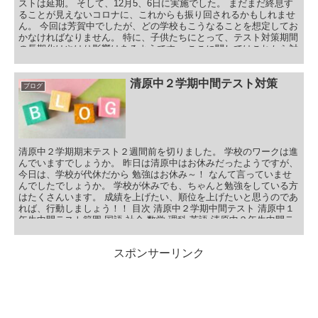
ストは延期。 そして、12月5、6日に実施でした。 まだまだ終息す
ることが見えないコロナに、これからも振り回されるかもしれませ
ん。 今回は芳賀中でしたが、どの学校もこうなることを想定してお
かなければなりません。 特に、子供たちにとって、テスト対策期間
の長期化はやはり影響はあるようです。 ここに関してはこれから対
策を練っていこうと思います。 では、結果報告です。 目次 ２学期
期末テストの報告 ５教科合計の点数アップ 国語の点数アップ 社会
の点数アップ 数学の点数アップ 理科の点数アップ 英語の点数アッ
清原中２学期中間テスト対策
ブログ
プ 芳賀中２学期期末テスト報告まとめ
清原中２学期期末テスト２週間前を切りました。 学校のワークは進
んでいますでしょうか。 昨日は清原中はお休みだったようですが、
今日は、学校が代休だから 勉強はお休み～！ なんて言っていませ
んでしたでしょうか。 学校が休みでも、ちゃんと勉強をしている方
はたくさんいます。 成績を上げたい、順位を上げたいと思うのであ
れば、行動しましょう！！ 目次 清原中２学期中間テスト 清原中１
年生中間テスト範囲 国語 社会 数学 理科 英語 清原中２年生中間テ
スト範囲 国語 社会 数学 理科 英語 清原中３年生中間テスト範囲 国
語 社会 数学 理科 英語 清原中２学期中間テスト対策まとめ
スポンサーリンク