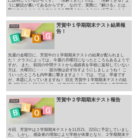
に説明しているからです。 『理解できた』のは、『理解できる』よ
うに解説が書いてあるからです。 なので、実際に『解ける』とは、
限りません！！ ここのところを間違えないようにして下さい！！
目次 ８月の勉強時間ランキング！ ８月の勉強時間ランキング
（2024年）まとめ 補足：勉強の仕方チェック！ ８月の勉強時間ラ
ンキング！ さぁ、この夏、８月の勉強時間ランキングです。 この
芳賀中１学期期末テスト結果報
ブログ
８月は夏期講習として、塾は１９日間開講していました。 時間とし
告！
ては、１０時〜２１時半。 １日の中で７０分を８コマ分設定してい
ました。 と、いうことなので ７０分✕８コマ✕１９日間＝10,640分
≒177時間！ ここを踏まえて発表します！！ ８月の勉強時間と下野
模擬テストの点数アップを並べてみました！！
先週の金曜日に、芳賀中の１学期期末テストの結果が配られまし
た！ クラスによっては、今週の月曜日になったところもあるようで
すが。 また、前回の中間テストから成績表を学校に返却していない
方は、火曜日に・・・ 提出物は必ず出すようにしましょうね！ こ
ういったところも内申書に響きますよ！！ では、では、早速です
が、本題に入っていきますね！ 目次 芳賀中１学期期末テストの結
果 400点以上 50点以上アップ 教科別点数アップ 芳賀中１学期期末
テストまとめ
芳賀中２学期期末テスト報告
ブログ
今回、芳賀中は２学期期末テストを11月21、22日に予定していまし
た。 しかし、感染者の増加により学校が休業となり、２学期期末テ