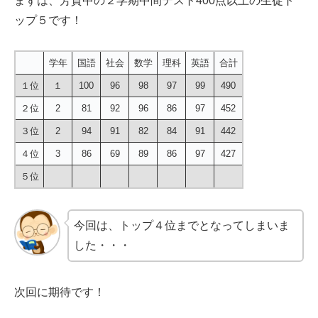
まずは、芳賀中の２学期中間テスト400点以上の生徒ト
ップ５です！
学年
国語
社会
数学
理科
英語
合計
１位
１
100
96
98
97
99
490
２位
2
81
92
96
86
97
452
３位
2
94
91
82
84
91
442
４位
3
86
69
89
86
97
427
５位
今回は、トップ４位までとなってしまいま
した・・・
次回に期待です！