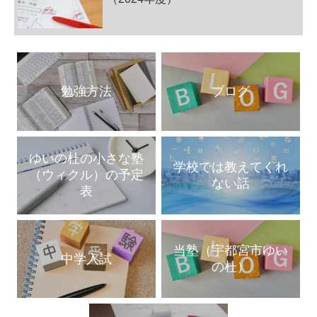
勉強方法
ブログ
ゆいの杜の小さな塾
学校では教えてくれ
（ウィクル）の予定
ない話
表
当塾（宇都宮市ゆい
中学入試
の杜）