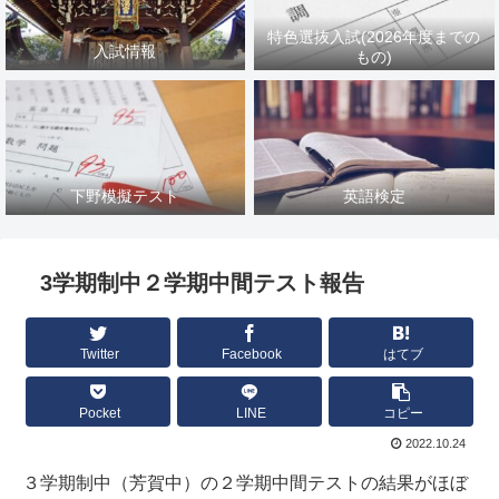
特色選抜入試(2026年度までの
入試情報
もの)
下野模擬テスト
英語検定
3学期制中２学期中間テスト報告
Twitter
Facebook
はてブ
Pocket
LINE
コピー
2022.10.24
３学期制中（芳賀中）の２学期中間テストの結果がほぼ