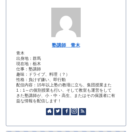
塾講師 青木
青木
出身地：群馬
現在地：栃木
仕事：塾講師
趣味：ドライブ、料理（？）
性格：負けず嫌い、即行動
配信内容：15年以上塾の教壇に立ち、集団授業また
1：1～の個別授業も行い、そして教室も運営をして
きた塾講師が、小・中・高生、またはその保護者に有
益な情報を配信します！