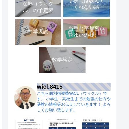
学校では教えて
な塾（ウィク
くれない話
ル）の予定表
当塾（宇都宮市
中学入試
ゆいの杜）
数学検定
wicl.8415
こちら個別指導塾WiCL（ウィクル）で
す。
小学生～高校生までの勉強の仕方や
受験の情報等お伝えしていきます！
よろ
しくお願い致します。