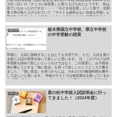
３日（日）の『ナニコレ珍百景』に取り上げられたようです。 私は
見ていなかったのですが・・・ 『今どき珍百景』という形で、北関
東３県が取り上げられていて 『テストも校則もない自由な学校』と
星の杜が出ていたようです。 ただ、このことについて星の杜さん
は、 『定期テストはないんですが、単元テストはあります！』と強
くおっしゃっていました。 と、いうのも、『基礎学力』はなにより
もまず大切であること。 そのためには、定着を図るためにちゃんと
栃木県国立中学校、県立中学校
中学入試
テストをして、伸ばしていますとのことでした。 テストないんでし
の中学受験の現実
ょ！
早期に、入試に挑戦することはとても大切です。 ただ、入試を受け
る前に入試の現実を知って欲しいと思います。 注：このブログは中
学受験を諦めて欲しいというわけではなく、この現実に、お子様自
身が勝とうとする『強い意志』を持って欲しいというところで書き
ました。『強い意志』を持つからには、それだけの勉強時間を費や
してほしいと思います。 学校のテストでは毎回満点を取っているか
ら 頑張ってもらいたいわ！ うちもほとんど満点だけど、流石に中
学受験は・・・ 国立、県立中学校の入試はとても狭き門となりま
す。 正直、小学校のテストが毎回満点でも、難しいかもしれませ
ん。 小学校のテストでは、中学受験をクリアできるか、できないか
星の杜中学校入試説明会に行っ
中学入試
は測れません。 私立中学校であれば、可能性は出てくると思います
てきました！（2024年度）
が・・・ と、いうところでそこのところをお話します。 目次 栃木
県国立附属中学校の募集 栃木県国立附属小学校の募集 栃木県国立
附属幼稚園の募集 栃木県国立附属中学校のその後 栃木県県立附属
中学校の募集 栃木県県立附属中学校のその後 高校入試からの入学