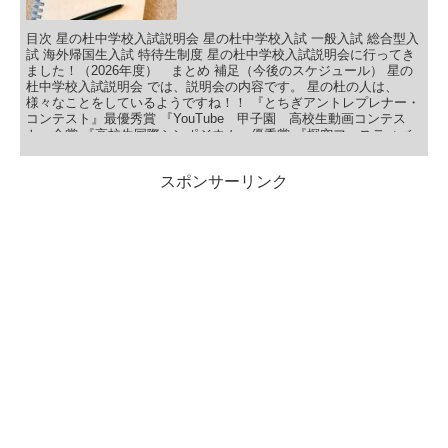
で『アカデミックマインド』という言葉が出てきました。 『自分で
問いを立て、その問いに対して仮説を立て、その仮説を検証する』
昨年、宇短附の高校一年生に講演会・ワークショップを行っていた
目次 星の杜中学校入試説明会 星の杜中学校入試 一般入試 総合型入
ようです。
試 海外帰国生入試 特待生制度 星の杜中学校入試説明会に行ってき
ました！（2026年度） まとめ 補足（今後のスケジュール） 星の
杜中学校入試説明会 では、説明会の内容です。 星の杜の人は、
様々なことをしているようですね！！ 『とちぎアントレプレナー・
コンテスト』最優秀賞 『YouTube 甲子園 高校生動画コンテス
ト』金賞 『高校生国際シンポジウム』優秀賞 『探究フェスティバ
ル2024』最優秀賞 などなど、紹介があったものは最優秀賞や優秀
賞だったものなので、もっと様々なことをしているのかなぁって思
スポンサーリンク
います。 なんか全然聞いたことがなかったものばかりですが、ネッ
トで調べてみると凄そうですね！ 『アントレプレナー・コンテンス
ト』・・・要するに起業家のアイディアコンテストのようです。 下
野新聞にも掲載されていました。 いやぁ、高校１年生で起業してい
るなんて、私が高校生の時は考えられませんでしたね・・・凄いと
しか言いようがないです。 『高校生国際シンポジウム』・・・日頃
取り組んでいる課題研究や探究活動の成果を発表する場。 読売新聞
にも掲載されていました。 なんか、こういうのを見ると、ただただ
机の前で勉強しているのが全てではないのかなぁって思いますね！
自分発信で、やりたいことを追求していく。 高校、大学、そして就
職して、会社に毎日務めるだけでなく、 本当にやりたいことが定ま
っているのであれば、そこを追求していくことも素晴らしいことと
思います。 今回の説明会で一番印象に残った内容で、考えさせられ
ましたね。 だれでも、普段から『どうして？』『なぜ？』『こうし
たら？』という疑問を持つと思います。 ただ、そこで終わるのが凡
人です。 私もそうですが・・・ そこから考え、行動する・・・受
動的ではなく、能動的に動けるものがより人生を謳歌できるのかな