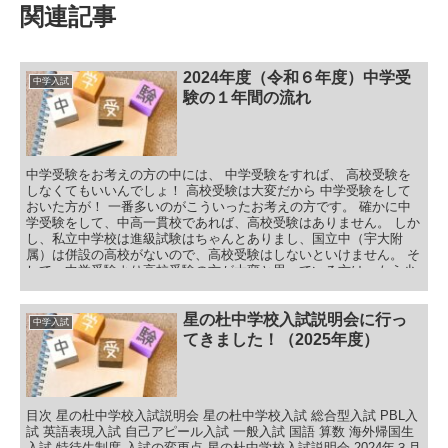
関連記事
2024年度（令和６年度）中学受
中学入試
験の１年間の流れ
中学受験をお考えの方の中には、 中学受験をすれば、 高校受験を
しなくてもいいんでしょ！ 高校受験は大変だから 中学受験をして
おいた方が！ 一番多いのがこういったお考えの方です。 確かに中
学受験をして、中高一貫校であれば、高校受験はありません。 しか
し、私立中学校は進級試験はちゃんとありまし、国立中（宇大附
属）は併設の高校がないので、高校受験はしないといけません。 そ
して、中学受験より高校受験の方が大変と思っている方は、もう少
し情報を集めていただいた方がよろしいと思います。 昨年度
（2023年度）の県立の中高一貫校の倍率です。
星の杜中学校入試説明会に行っ
中学入試
てきました！（2025年度）
目次 星の杜中学校入試説明会 星の杜中学校入試 総合型入試 PBL入
試 英語表現入試 自己アピール入試 一般入試 国語 算数 海外帰国生
入試 特待生制度 入試の変更点 星の杜中学校入試説明会 2024年３月