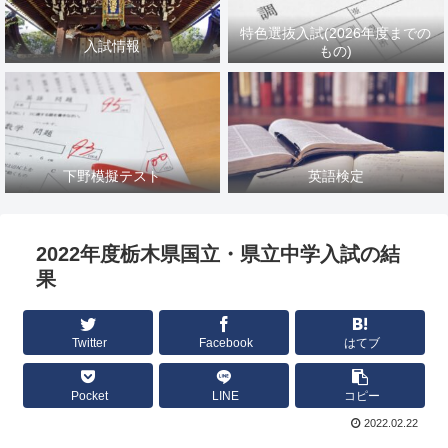
特色選抜入試(2026年度までの
入試情報
もの)
下野模擬テスト
英語検定
2022年度栃木県国立・県立中学入試の結
果
Twitter
Facebook
はてブ
Pocket
LINE
コピー
2022.02.22