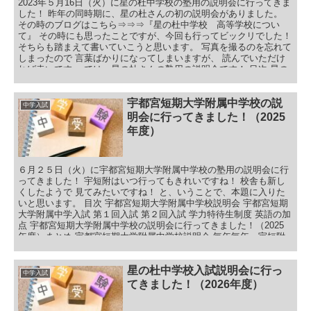
者 ３校の倍率 栃木県国立中学校、県立中学校の入試の現実のまと
2023年５月16日（火）に星の杜中学校の塾用の説明会に行ってきま
め
した！ 昨年の同時期に、星の杜さんの初の説明会がありました。
その時のブログはこちら⇒⇒⇒『星の杜中学校 高等学校につい
て』 その時にも思ったことですが、今回も行ってビックリでした！
そちらも踏まえて書いていこうと思います。 写真を撮るのを忘れて
しまったので 言葉ばかりになってしまいますが、 読んでいただけ
れば幸いです。 では、星の杜さんの塾用の説明会です！ 目次 星の
杜中学校入試説明会 説明会に行った感想 星の杜中学校・高等学校
について ブルームタキソノミー（教育目標分類学） 大学入試の現
状 入試別分析 アドミッションポリシー 星の杜中学校入試形式 総合
宇都宮短期大学附属中学校の説
中学入試
型入試 総合型入試PBL型 総合型入試英語表現型 総合型入試自己ア
明会に行ってきました！（2025
ピール型 一般入試 算数 国語 面接 海外帰国生入試 星の杜中学校の
年度）
生活 星の杜中学校入試説明会に行ってきました！（2024年度）ま
とめ 最後に
６月２５日（火）に宇都宮短期大学附属中学校の塾用の説明会に行
ってきました！ 宇短附はいつ行ってもきれいですね！ 校舎も新し
くしたようで 見てみたいですね！ と、いうことで、本題に入りた
いと思います。 目次 宇都宮短期大学附属中学校説明会 宇都宮短期
大学附属中学入試 第１回入試 第２回入試 学力特待生制度 英語の加
点 宇都宮短期大学附属中学校の説明会に行ってきました！（2025
年度）まとめ 宇都宮短期大学附属中学校説明会 毎年毎年、宇短附
は最初に校長先生が、自ら学校の説明をスライドを使いながらして
くれます。 お忙しいのにすごいなぁって思います。 見習わないと
です！ その後は中学校の取り組みを映像で見て、 そして、お馴染
星の杜中学校入試説明会に行っ
中学入試
みの萩原先生です！ 萩原先生は、こんな小さな塾の私の名前を覚え
てきました！（2026年度）
てくださり 声をかけてくれます。 これもすごいなぁって、ホント
思いますね。 私は、どちらかと言うと・・・ 萩原先生のお話の中