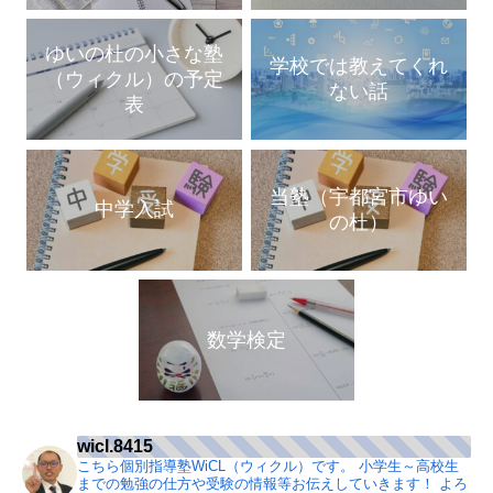
ゆいの杜の小さな塾
学校では教えてくれ
（ウィクル）の予定
ない話
表
当塾（宇都宮市ゆい
中学入試
の杜）
数学検定
wicl.8415
こちら個別指導塾WiCL（ウィクル）です。
小学生～高校生
までの勉強の仕方や受験の情報等お伝えしていきます！
よろ