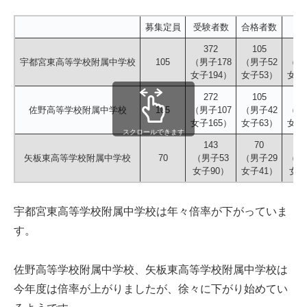
募集定員
受験者数
合格者数
372
105
3
宇都宮東高等学校附属中学校
105
（男子178
（男子52
（男子
女子194）
女子53）
女子3
272
105
2
佐野高等学校附属中学校
105
（男子107
（男子42
（男子
女子165）
女子63）
女子2
スクロールできます
143
70
2
矢板東高等学校附属中学校
70
（男子53
（男子29
（男子
女子90）
女子41）
女子
宇都宮東高等学校附属中学校は年々倍率が下がっていま
す。
佐野高等学校附属中学校、矢板東高等学校附属中学校は
今年度は倍率が上がりましたが、徐々に下がり始めてい