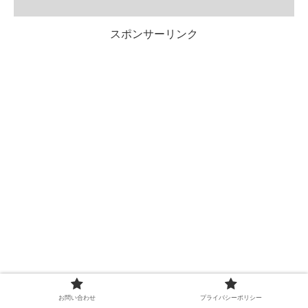
『SDGs』とは？ 2015年に国際サミットで全会一致で採択された
『ＳＤＧｓ（持続可能な開発目標）』（エス・ディー・ジーズ）
2030年までに持続可能でよりよい世界を目指す国際目標です。
スポンサーリンク
お問い合わせ
プライバシーポリシー