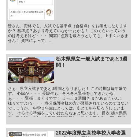
皆さん、資格でも、入試でも基準点（合格点）をお考えになります
か？ 基準点？あまり考えていなかったかも！ このくらいっていう
のは考えるけど・・・ 闇雲に点数を取ろうとしても、上手くいきま
せん！ 資格によって、...
栃木県県立一般入試まであと3週
入試情報
間！
さぁ、県立入試まであと3週間となりました！ この時期は毎年嫌で
す。 心臓が・・・ 受験生も、そろそろ緊張をしてきたかな
ぁ・・・ 緊張しまくりです！ えっ！３週間？ まだあるじゃん！
様々ですよね・・・ 多分保護者様の方が緊張されているのではない
でしょうか。 中学２年生にとっては、あと１年を切ろうしていま
す。 そろそろ準備をしていけたらなぁと思います。 目次 栃木県県
立一般入試まであと３週間 暗記科目にシフトを変える 一問一答で
語句の確認 実践問題で確認 気分転換① 気分転換② 中学１、２年生
実力テストまであと３週間 実力テストの対策方法 まとめ
2022年度県立高校学校入学者選
入試情報