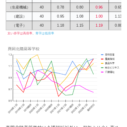
（生産機械）
40
0.78
0.80
0.96
0.65
（建設）
40
0.95
1.08
1.00
1.13
（電子）
40
1.18
1.15
1.19
0.88
太い赤字は高倍率
、
青字は低倍率