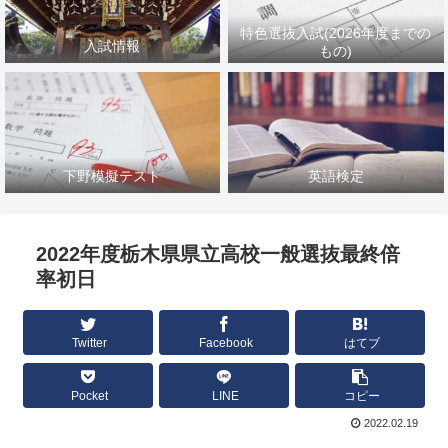
特色選抜入試(2026年度までの
入試情報
もの)
下野模擬テスト
英語検定
2022年度栃木県県立高校一般選抜最終倍
率初日
Twitter
Facebook
はてブ
Pocket
LINE
コピー
2022.02.19