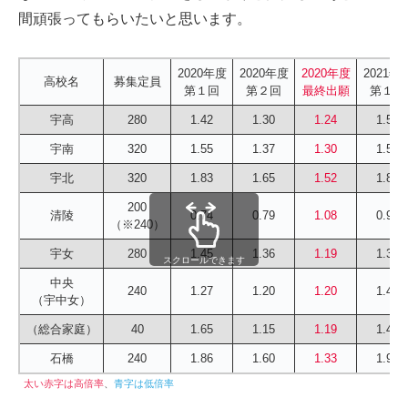
間頑張ってもらいたいと思います。
2020年度
2020年度
2020年度
2021年
高校名
募集定員
第１回
第２回
最終出願
第１回
宇高
280
1.42
1.30
1.24
1.52
宇南
320
1.55
1.37
1.30
1.50
宇北
320
1.83
1.65
1.52
1.88
200
清陵
0.74
0.79
1.08
0.91
（※240）
宇女
280
1.45
1.36
1.19
1.39
スクロールできます
中央
240
1.27
1.20
1.20
1.42
（宇中女）
（総合家庭）
40
1.65
1.15
1.19
1.43
石橋
240
1.86
1.60
1.33
1.90
太い
赤字は高倍率
、
青字は低倍率