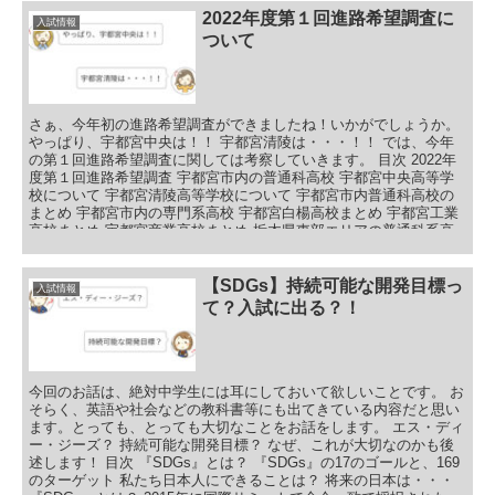
2022年度第１回進路希望調査に
入試情報
ついて
さぁ、今年初の進路希望調査ができましたね！いかがでしょうか。
やっぱり、宇都宮中央は！！ 宇都宮清陵は・・・！！ では、今年
の第１回進路希望調査に関しては考察していきます。 目次 2022年
度第１回進路希望調査 宇都宮市内の普通科高校 宇都宮中央高等学
校について 宇都宮清陵高等学校について 宇都宮市内普通科高校の
まとめ 宇都宮市内の専門系高校 宇都宮白楊高校まとめ 宇都宮工業
高校まとめ 宇都宮商業高校まとめ 栃木県東部エリアの普通科系高
校 栃木県東部の普通科系高校まとめ 栃木県東部エリアの専門系高
校 栃木県東部の専門系高校まとめ 総まとめ
【SDGs】持続可能な開発目標っ
入試情報
て？入試に出る？！
今回のお話は、絶対中学生には耳にしておいて欲しいことです。 お
そらく、英語や社会などの教科書等にも出てきている内容だと思い
ます。とっても、とっても大切なことをお話をします。 エス・ディ
ー・ジーズ？ 持続可能な開発目標？ なぜ、これが大切なのかも後
述します！ 目次 『SDGs』とは？ 『SDGs』の17のゴールと、169
のターゲット 私たち日本人にできることは？ 将来の日本は・・・