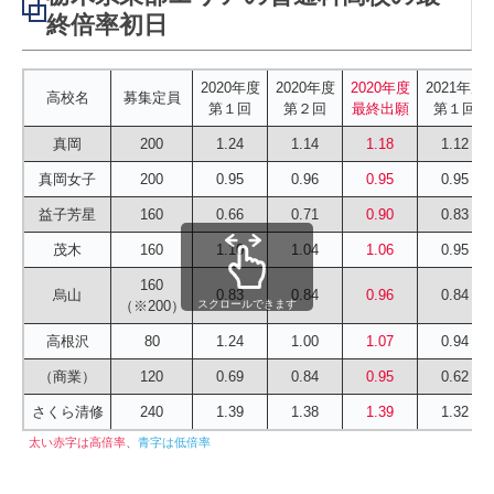
終倍率初日
2020年度
2020年度
2020年度
2021年度
高校名
募集定員
第１回
第２回
最終出願
第１回
真岡
200
1.24
1.14
1.18
1.12
真岡女子
200
0.95
0.96
0.95
0.95
益子芳星
160
0.66
0.71
0.90
0.83
茂木
160
1.10
1.04
1.06
0.95
160
烏山
0.83
0.84
0.96
0.84
スクロールできます
（※200）
高根沢
80
1.24
1.00
1.07
0.94
（商業）
120
0.69
0.84
0.95
0.62
さくら清修
240
1.39
1.38
1.39
1.32
太い赤字は高倍率
、
青字は低倍率