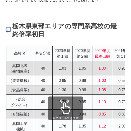
栃木県東部エリアの専門系高校の最
終倍率初日
2020年度
2020年度
2020年度
2021年度
高校名
募集定員
第１回
第２回
最終出願
第１回
真岡北陵
40
1.03
1.05
1.00
0.98
（生物生産）
（農業機械）
40
0.85
0.88
1.00
0.58
（食品科学）
40
1.30
0.98
1.08
0.75
（総合
40
0.78
0.95
1.19
0.70
ビジネス）
（介護福祉）
40
1.03
0.94
0.85
0.80
スクロールできます
真岡工業
40
1.78
1.35
1.12
2.00
（機械）