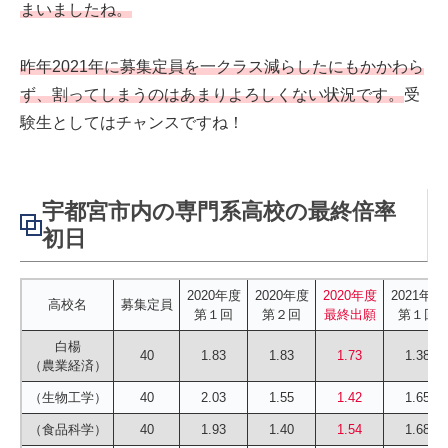
まいましたね。
昨年2021年に募集定員を一クラス減らしたにもかかわら
ず、割ってしまうのはあまりよろしくない状況です。
受
験生としてはチャンスですね！
宇都宮市内の専門系高校の最終倍率
初日
2020年度
2020年度
2020年度
2021年度
高校名
募集定員
第１回
第２回
最終出願
第１回
白楊
40
1.83
1.83
1.73
1.38
（農業経済）
（生物工学）
40
2.03
1.55
1.42
1.65
（食品科学）
40
1.93
1.40
1.54
1.68