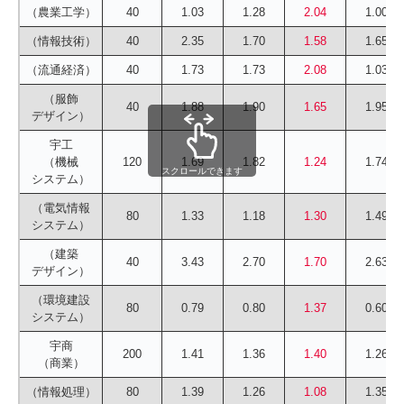
（農業工学）
40
1.03
1.28
2.04
1.00
（情報技術）
40
2.35
1.70
1.58
1.65
（流通経済）
40
1.73
1.73
2.08
1.03
（服飾
40
1.88
1.90
1.65
1.95
デザイン）
宇工
（機械
120
1.69
1.82
1.24
1.74
スクロールできます
システム）
（電気情報
80
1.33
1.18
1.30
1.49
システム）
（建築
40
3.43
2.70
1.70
2.63
デザイン）
（環境建設
80
0.79
0.80
1.37
0.60
システム）
宇商
200
1.41
1.36
1.40
1.26
（商業）
（情報処理）
80
1.39
1.26
1.08
1.35