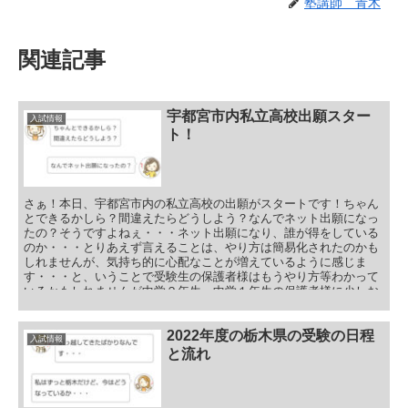
塾講師 青木
関連記事
宇都宮市内私立高校出願スター
入試情報
ト！
さぁ！本日、宇都宮市内の私立高校の出願がスタートです！ちゃん
とできるかしら？間違えたらどうしよう？なんでネット出願になっ
たの？そうですよねぇ・・・ネット出願になり、誰が得をしている
のか・・・とりあえず言えることは、やり方は簡易化されたのかも
しれませんが、気持ち的に心配なことが増えているように感じま
す・・・と、いうことで受験生の保護者様はもうやり方等わかって
いるかもしれませんが中学２年生、中学１年生の保護者様に少しお
話を致します。目次 宇都宮市内私立高校ネット出願について 宇都
宮市内私立高校ネット出願期間 宇都宮市内私立高校ネット出願方法
ネット出願のメリット ネット出願のまとめ 最後に、私立高校のス
2022年度の栃木県の受験の日程
入試情報
ライドについて
と流れ