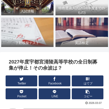
特色選抜入試(2026年度までの
入試情報
もの)
下野模擬テスト
英語検定
2027年度宇都宮清陵高等学校の全日制募
集が停止！その余波は？
Twitter
Facebook
はてブ
Pocket
LINE
コピー
2026.03.07