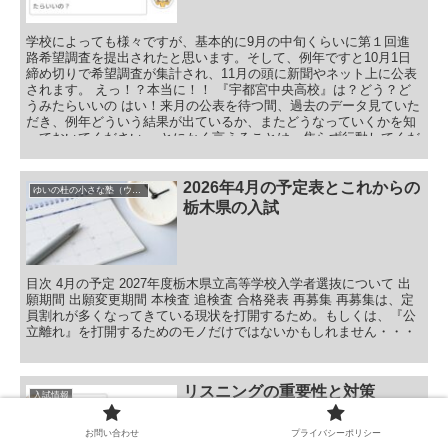
学校によっても様々ですが、基本的に9月の中旬くらいに第１回進
路希望調査を提出されたと思います。そして、例年ですと10月1日
締め切りで希望調査が集計され、11月の頭に新聞やネット上に公表
されます。 えっ！？本当に！！ 『宇都宮中央高校』は？どう？ど
うみたらいいの はい！来月の公表を待つ間、過去のデータ見ていた
だき、例年どういう結果が出ているか、またどうなっていくかを知
っておいてください。 とにかく言えることは、焦らず行動してくだ
さい！ 今年の第１回進路希望調査に関しては公表され次第すぐに考
察します。 目次 過去３年の第１回進路希望調査 宇都宮市内の普通
科高校 宇都宮市内の専門系高校 要注意高校（倍率が上がる高校）
2026年4月の予定表とこれからの
ゆいの杜の小さな塾（ウィクル）の予定表
注意高校（倍率が上げ、下げする高校） 宇都宮白楊高校まとめ 宇
栃木県の入試
都宮工業高校まとめ 宇都宮商業高校まとめ 栃木県東部エリアの普
通科系高校 要注意高校（倍率が上がる高校） 栃木県東部の普通科
系高校まとめ 栃木県東部エリアの専門系高校 要注意高校（倍率が
上がる高校） 栃木県東部の専門系高校まとめ 総まとめ おまけ
目次 4月の予定 2027年度栃木県立高等学校入学者選抜について 出
願期間 出願変更期間 本検査 追検査 合格発表 再募集 再募集は、定
員割れが多くなってきている現状を打開するため。もしくは、『公
立離れ』を打開するためのモノだけではないかもしれません・・・
リスニングの重要性と対策
入試情報
お問い合わせ
プライバシーポリシー