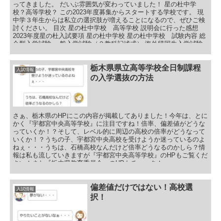
ってきました。 だいぶ雰囲気が変わっていました！ 星の杜中学
校？高等学校？ この2023年度募集からスタートする学校です。 現
中学３年生からは私立の選択肢が増えることになるので、ぜひご検
討ください。 目次 星の杜中学校 高等学校 説明会に行った感想
2023年度星の杜入試要項 星の杜中学校 星の杜中学校 試験内容 総
合型入学試験 一般入学試験（２教科記述式） 海外帰国生入学試験
星の杜高等学校 星の杜高等学校 試験内容 総合型入学試験 一般入
学試験（５教科記述式） 海外帰国生入学試験 星の杜入試説明会・
入試相談会 星の杜中学校 入試説明会 入試相談会 星の杜高等学校
栃木県県立高等学校全日制課程
入試情報
一日体験学習 入試説明会・体験授業 入試相談会 星の杜中学校 高
の入学選抜の方法
等学校まとめ
さぁ、栃木県のHPにこの内容が掲載してありました！今年は、とに
かく『宇都宮中央高等学校』に注目ですね！倍率、偏差値がどうな
っていくか！？そして、レベル的に周辺の高校の倍率がどうなって
いくか！？うちの子、宇都宮中央高校を受けようか迷っているのよ
ねぇ・・・うちは、石橋高校なんだけど倍率どうなるのかしら？情
報は私も流していきますが『宇都宮中央高等学校』のHPもご覧くだ
さい！また『栃木県教育委員会』のHPもチェック！
偏差値だけではない！高校選
入試情報
択！