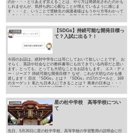
のか・・・とりあえず言えることは、やり方は簡易化されたのかも
しれませんが、気持ち的に心配なことが増えているように感じま
す・・・と、いうことで受験生の保護者様はもうやり方等わかって
いるかもしれませんが中学２年生、中学１年生の保護者様に少しお
話を致します。目次 宇都宮市内私立高校ネット出願について 宇都
宮市内私立高校ネット出願期間 宇都宮市内私立高校ネット出願方法
ネット出願のメリット ネット出願のまとめ 最後に、私立高校のス
【SDGs】持続可能な開発目標っ
入試情報
ライドについて
て？入試に出る？！
今回のお話は、絶対中学生には耳にしておいて欲しいことです。 お
そらく、英語や社会などの教科書等にも出てきている内容だと思い
ます。とっても、とっても大切なことをお話をします。 エス・ディ
ー・ジーズ？ 持続可能な開発目標？ なぜ、これが大切なのかも後
述します！ 目次 『SDGs』とは？ 『SDGs』の17のゴールと、169
のターゲット 私たち日本人にできることは？ 将来の日本は・・・
『SDGs』とは？ 2015年に国際サミットで全会一致で採択された
『ＳＤＧｓ（持続可能な開発目標）』（エス・ディー・ジーズ）
2030年までに持続可能でよりよい世界を目指す国際目標です。
星の杜中学校 高等学校につい
入試情報
て
先日、5月26日に星の杜中学校、高等学校の学習塾用の説明会に行