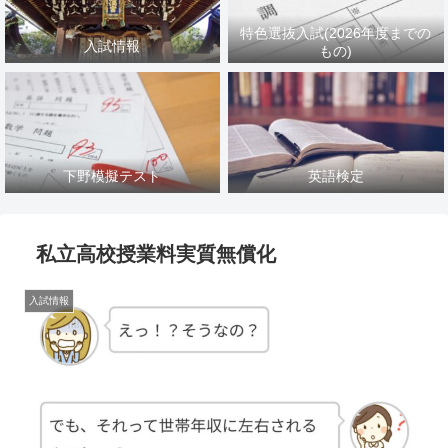
特色選抜入試(2026年度までの
入試情報
もの)
下野模擬テスト
英語検定
私立高校授業料実質無償化
入試情報