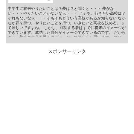
中学生に将来やりたいことは？夢は？と聞くと・・・ 夢がな
い・・・やりたいことがないなぁ・・・ じゃあ、行きたい高校は？
それもないなぁ・・・そもそもどういう高校があるか知らない なか
なか夢を持つ。やりたいことを持つ。いきたいと高校を決める。っ
て難しいですよね。 しかし、成功する者はすでに将来のイメージが
できています。成功した自分がイメージできているのです。 だから
こそ、将来の自分を早くにイメージして欲しいと思います。 では、
そのイメージが少しでもできる環境にする高校選択についてお話を
しますね！ 目次 偏差値だけではない、高校選択！ 子供たちの成長
スポンサーリンク
に関わるのは『友達』『環境』 大人も同じ『上司』ではない！ ま
とめ