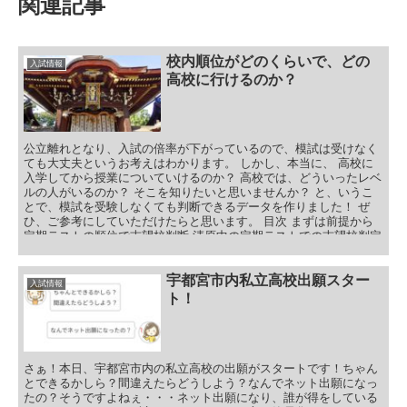
関連記事
校内順位がどのくらいで、どの
入試情報
高校に行けるのか？
公立離れとなり、入試の倍率が下がっているので、模試は受けなく
ても大丈夫というお考えはわかります。 しかし、本当に、 高校に
入学してから授業についていけるのか？ 高校では、どういったレベ
ルの人がいるのか？ そこを知りたいと思いませんか？ と、いうこ
とで、模試を受験しなくても判断できるデータを作りました！ ぜ
ひ、ご参考にしていただけたらと思います。 目次 まずは前提から
定期テストの順位で志望校判断 清原中の定期テストでの志望校判定
芳賀中の定期テストでの志望校判定 定期テストでの志望校判定（汎
用） 実力テストの順位で志望校判断 清原中の実力テストでの志望
校判定 芳賀中の実力テストでの志望校判定 校内順位がどのくらい
宇都宮市内私立高校出願スター
入試情報
で、どの高校に行けるのか？まとめ
ト！
さぁ！本日、宇都宮市内の私立高校の出願がスタートです！ちゃん
とできるかしら？間違えたらどうしよう？なんでネット出願になっ
たの？そうですよねぇ・・・ネット出願になり、誰が得をしている