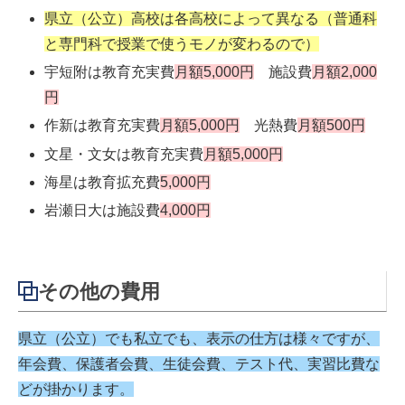
県立（公立）高校は各高校によって異なる（普通科
と専門科で授業で使うモノが変わるので）
宇短附は教育充実費
月額5,000円
施設費
月額2,000
円
作新は教育充実費
月額5,000円
光熱費
月額500円
文星・文女は教育充実費
月額5,000円
海星は教育拡充費
5,000円
岩瀬日大は施設費
4,000円
その他の費用
県立（公立）でも私立でも、表示の仕方は様々ですが、
年会費、保護者会費、生徒会費、テスト代、実習比費な
どが掛かります。