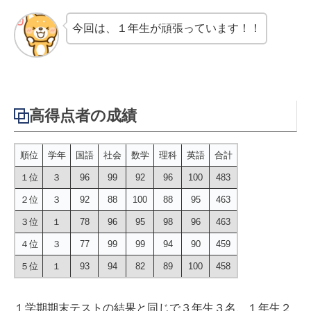
今回は、１年生が頑張っています！！
高得点者の成績
順位
学年
国語
社会
数学
理科
英語
合計
１位
３
96
99
92
96
100
483
２位
３
92
88
100
88
95
463
３位
１
78
96
95
98
96
463
４位
３
77
99
99
94
90
459
５位
１
93
94
82
89
100
458
１学期期末テストの結果と同じで３年生３名、１年生２