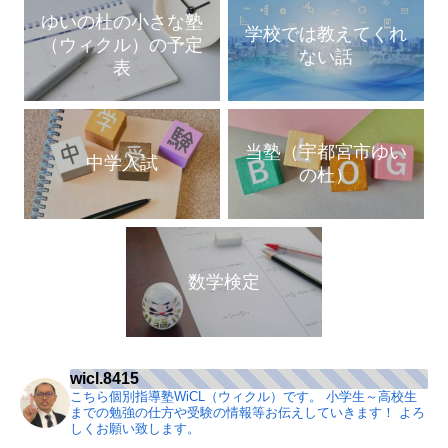
ゆいの杜の小さな塾
学校では教えてくれ
（ウィクル）の予定
ない話
表
当塾（宇都宮市ゆい
中学入試
の杜）
数学検定
wicl.8415
こちら個別指導塾WiCL（ウィクル）です。
小学生～高校生
までの勉強の仕方や受験の情報等お伝えしていきます！
よろ
しくお願い致します。