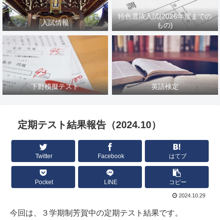
特色選抜入試(2026年度までの
入試情報
もの)
下野模擬テスト
英語検定
定期テスト結果報告（2024.10）
Twitter
Facebook
はてブ
Pocket
LINE
コピー
2024.10.29
今回は、３学期制芳賀中の定期テスト結果です。