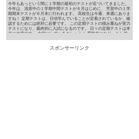
今年もあっという間に１学期の最初のテストが近づいてきました。
今年は、清原中の１学期中間テストが６月はじめに、 芳賀中の１学
期期末テストが６月末に行われます。 高校生は今週、来週にありま
すね！ 定期テストは、日頃学んでいることが定着されているか、確
認するためには絶対に必要です。 この定期テストの積み重ねが実力
テストになり、最終的に入試になるのです。 日々の定期テストは本
当に大切です。 大切にしていきましょう！ 受験生になり、もし確
率の高いチャンスを増やすために推薦入試を検討される場合、この
定期テストの積み重ねが悪ければ、手遅れになります。 今を楽しむ
スポンサーリンク
ことも大切ですが、中学生、高校生はそろそろ将来を考えられるよ
うになりましょう！ 目次 小学生のテスト 中学生のテスト 中学生の
テスト対策 テスト対策について まとめ お友達と一緒にテスト対
策