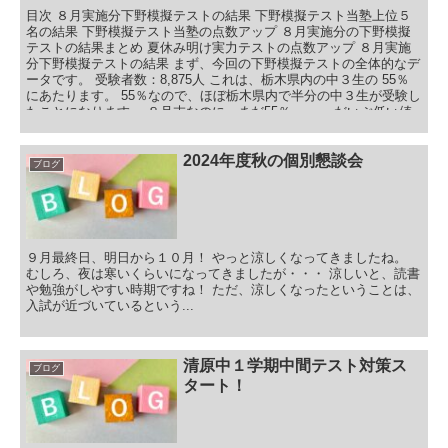
目次 ８月実施分下野模擬テストの結果 下野模擬テスト当塾上位５
名の結果 下野模擬テスト当塾の点数アップ ８月実施分の下野模擬
テストの結果まとめ 夏休み明け実力テストの点数アップ ８月実施
分下野模擬テストの結果 まず、今回の下野模擬テストの全体的なデ
ータです。 受験者数：8,875人 これは、栃木県内の中３生の 55％
にあたります。 55％なので、ほぼ栃木県内で半分の中３生が受験し
たことになります。 ８月末なのに、まだ55％・・・ だいぶ低い値
ですね。 そして、栃木県内の平均点と、当塾の平均点です。 科目
国語 社会 数学 理科 英語 合計 栃木県の平均点 61.9 52.3 38.8 49.5
43.6 246.1 当塾の平均点 52.8 51.2 39.5 51.3 42.0 236.8
2024年度秋の個別懇談会
ブログ
９月最終日、明日から１０月！ やっと涼しくなってきましたね。
むしろ、夜は寒いくらいになってきましたが・・・ 涼しいと、読書
や勉強がしやすい時期ですね！ ただ、涼しくなったということは、
入試が近づいているという...
清原中１学期中間テスト対策ス
ブログ
タート！