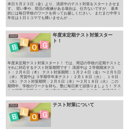
本日５月２３日（金）より、清原中のテスト対策をスタートさせま
す。 習い事や、部活の夜練がある場合は、仕方ないですが、 基本
的には毎日学校のワークを持ってお越しください。 まだまだ中学１
年生は１日１コマでも構いませんが ...
年度末定期テスト対策スター
ブログ
ト！
年度末定期テスト対策スタート！ では、周辺の学校の定期テストと
それに対応するテスト対策期間です！ 清原中は ２学期期末テス
ト：２月６日（木） テスト対策期間：１月２４日（金）〜２月５日
（水） 芳賀中は ３学期学年末テスト：２月１８日（火）、１９日
（水） テスト対策期間：２月５日（水）〜２月１８日（火） この
期間中、学校のワークを持ち、塾に毎日来て頑張りましょう！ テス
トの範囲や対策については後ほどアップしていきます。 友達紹介キ
ャンペーン！ この年度末最後の定期テストでは、 対策期間中キャ
ンペーンを行いたいと思います！ 清原中は １月２４日（金）〜２
月５日（水） 芳賀中は ２月５日（水）〜２月１８日（火） 上記期
テスト対策について
ブログ
間中、塾を検討されているお友達がいましたら、無料でテスト対策
をご招待いたします。 この機会にぜひ、お友達と一緒に勉強を頑張
りましょう！ 持ち物は、５教科の学校のワークと答え（国語は教科
書も）！