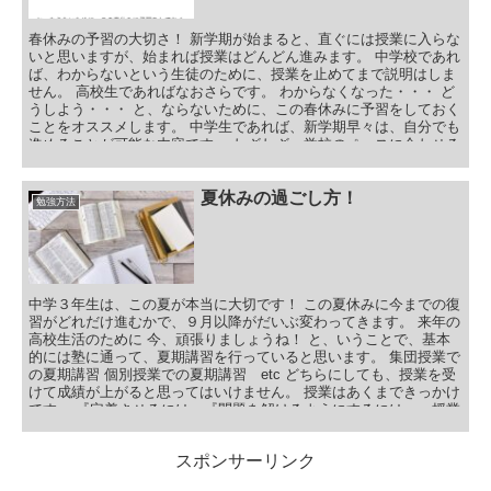
春休みの予習の大切さ！ 新学期が始まると、直ぐには授業に入らな
いと思いますが、始まれば授業はどんどん進みます。 中学校であれ
ば、わからないという生徒のために、授業を止めてまで説明はしま
せん。 高校生であればなおさらです。 わからなくなった・・・ ど
うしよう・・・ と、ならないために、この春休みに予習をしておく
ことをオススメします。 中学生であれば、新学期早々は、自分でも
進めることが可能な内容です。 わざわざ、学校のペースに合わせる
ことをしなくても、進められると思います。 でも、この簡単な単元
を怠ると その後が続かなくなります。 中学３年生の場合 例えば、
中学３年生の数学ですが 新学期早々に、『展開』『因数分解』『平
夏休みの過ごし方！
勉強方法
方根』を習います。 単純な計算です。しかも特にそこまで文章題は
ありません。 しかし、練習して、慣れておかないとその後の数学の
授業についていけなくなります。 と、いうのも・・・
中学３年生は、この夏が本当に大切です！ この夏休みに今までの復
習がどれだけ進むかで、９月以降がだいぶ変わってきます。 来年の
高校生活のために 今、頑張りましょうね！ と、いうことで、基本
的には塾に通って、夏期講習を行っていると思います。 集団授業で
の夏期講習 個別授業での夏期講習 etc どちらにしても、授業を受
けて成績が上がると思ってはいけません。 授業はあくまできっかけ
です。 『定着させるには』『問題を解けるようにするには』、授業
以外の演習の時間が大切です。 この演習の時間を怠ると、授業をど
れだけ受けても成績は上がりません。 だから・・・ 塾に行って、
スポンサーリンク
授業受ける時間以上に演習の時間を確保してください！