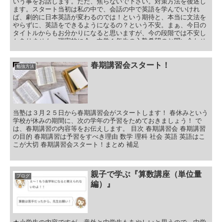
いう事をお話します。ただ、焦らないで下さい。対策方法を後述し
ます。スタート当初は私の中で、会話の中で英語を学んでいけれ
ば、劇的に日本英語が変わるのでは！という期待と、本当に文法を
やらずに、英語をできるようになるの？という不安。まぁ、今日の
タイトルからもお分かりになると思いますが、今の段階では不安し
かありません。現実的に今、中学１年生の入塾希望のお問い合わせ
があります。
春期講習会スタート！
勉強方法
当塾は３月２５日から春期講習会がスタートします！ 春休みという
学校が休みの期間に、次の学年の予習をためておきましょう！ で
は、春期講習の内容等をお伝えします。 目次 春期講習会 春期講習
の目的 春期講習は予習をすべき理由 数学 理科 社会 英語 英語はこ
こが大切 春期講習会スタート！まとめ 補足
親子で学ぶ『算数講座（単位量
ブログ
編）』