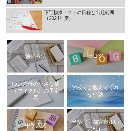
下野模擬テストの日程と出題範囲
（2024年度）
勉強方法
ブログ
ゆいの杜の小さな塾
学校では教えてくれ
（ウィクル）の予定
ない話
表
当塾（宇都宮市ゆい
中学入試
の杜）