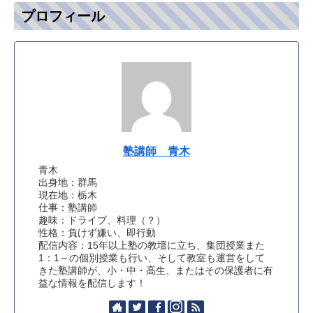
プロフィール
塾講師 青木
青木
出身地：群馬
現在地：栃木
仕事：塾講師
趣味：ドライブ、料理（？）
性格：負けず嫌い、即行動
配信内容：15年以上塾の教壇に立ち、集団授業また
1：1～の個別授業も行い、そして教室も運営をして
きた塾講師が、小・中・高生、またはその保護者に有
益な情報を配信します！