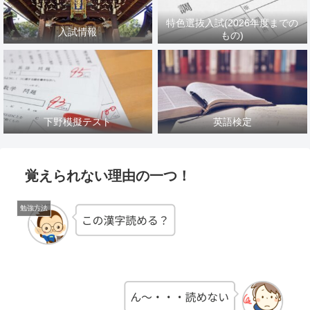
特色選抜入試(2026年度までの
入試情報
もの)
下野模擬テスト
英語検定
覚えられない理由の一つ！
勉強方法