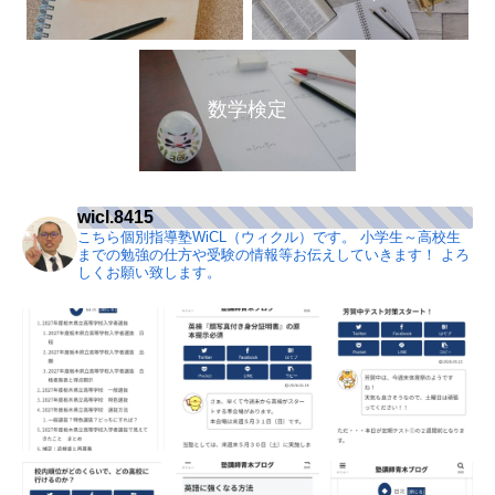
数学検定
wicl.8415
こちら個別指導塾WiCL（ウィクル）です。
小学生～高校生
までの勉強の仕方や受験の情報等お伝えしていきます！
よろ
しくお願い致します。