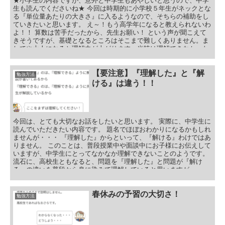
★小学生の内容ですが、意外と中学生もあやしいと思うので、中学
生も読んでくださいね★ 今回は時期的に小学校５年生がネックとな
る『単位量あたりの大きさ』に入るようなので、そちらの補助をし
ていきたいと思います。 え～！もう高学年になると教えられないわ
よ！！ 算数は苦手だったから、先生お願い！ という声が聞こえて
きそうですが、基礎となるところはそこまで難しくありません。ま
してや大人になると理解力が上がります。当時は理解できなかった
モノ、嫌いだったモノが今やるとスラスラできてしまうモノです！
なので、ご自宅で手が止まっているお子様にちょっと教えてあげて
下さい。ただ・・・ お母さん！すごい！ と、なればいいのです
【要注意】『理解した』と『解
勉強方法
が、やはり肉親となると、 なんで、こんなことができないの！！
ける』は違う！！
そんなこと言ったって、わからないんだもん！ とケンカになりが
ち・・・（ここで、『こんなこと』とは絶対に言ってはいけませ
ん。） 一から十まで教えてしまうと、そういったことになりがちだ
と思います。 お子様の思考力を伸ばすために、ちょっとしたヒント
を与えてあげるくらいが好ましいと思います。 と、いうことで、私
今回は、とても大切なお話をしたいと思います。 実際に、中学生に
が小学生に指導している内容等をお伝えします。もし、可能であれ
読んでいただきたい内容です。 題名でほぼおわかりになるかもしれ
ば使ってみて下さい。
ませんが・・・ 『理解した』からといって、『解ける』わけではあ
りません。 このことは、普段授業中や面談中にお子様にお伝えして
いますが、中学生にとってなかなか理解できないことのようです。
流石に、高校生ともなると、問題を『理解した』と問題が『解け
る』の違いを普段から身に染みて理解していると思いますが・・・
目次 よくあること 『わかった！』と理解できるのは・・・ 集団授
業と個別授業だと理解度が違う？ 『理解した』と『解ける』の違
い！？ 【番外編】そもそも『理解できない』のはなぜ？ まとめ
春休みの予習の大切さ！
勉強方法