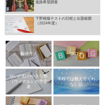
進路希望調査
下野模擬テストの日程と出題範囲
（2024年度）
勉強方法
ブログ
ゆいの杜の小さな塾
学校では教えてくれ
（ウィクル）の予定
ない話
表