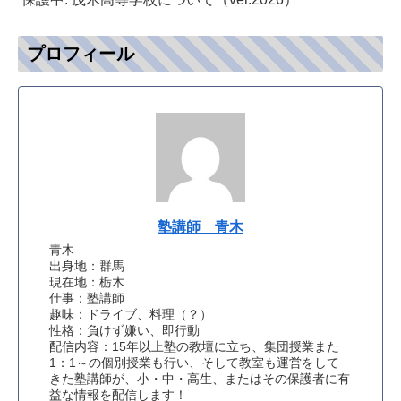
プロフィール
塾講師 青木
青木
出身地：群馬
現在地：栃木
仕事：塾講師
趣味：ドライブ、料理（？）
性格：負けず嫌い、即行動
配信内容：15年以上塾の教壇に立ち、集団授業また
1：1～の個別授業も行い、そして教室も運営をして
きた塾講師が、小・中・高生、またはその保護者に有
益な情報を配信します！