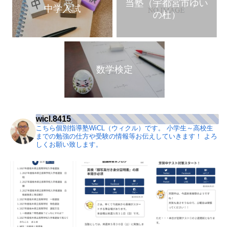
当塾（宇都宮市ゆい
中学入試
の杜）
数学検定
wicl.8415
こちら個別指導塾WiCL（ウィクル）です。
小学生～高校生
までの勉強の仕方や受験の情報等お伝えしていきます！
よろ
しくお願い致します。