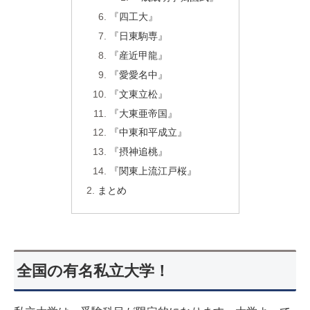
『四工大』
『日東駒専』
『産近甲龍』
『愛愛名中』
『文東立松』
『大東亜帝国』
『中東和平成立』
『摂神追桃』
『関東上流江戸桜』
まとめ
全国の有名私立大学！