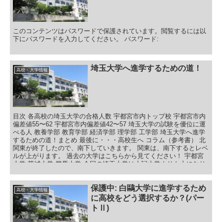
このコンテンツはパスワードで保護されています。閲覧するには以
下にパスワードを入力してください。 パスワード:
埼玉大学へ進学するための道！
高校・大学情報
目次 各高校の埼玉大学の合格人数 宇都宮市内トップ校 宇都宮市内
偏差値55〜62 宇都宮市内偏差値42〜57 埼玉大学の試験を優位に運
べる人 教養学部 教育学部 経済学部 理学部 工学部 埼玉大学へ進学
するための道！まとめ 最後に・・・高校生へ コラム（参考書） 北
関東が終了したので、南下していきます。 関東は、南下するとレベ
ルが上がります。 過去の大学はこちらから見てください！ 宇都宮
大学 茨城大学 群馬大学 今回の埼玉大学は上記大学よりも上になり
ます。 なので、共テボーダーがだいぶ上がります。 過去の大学と
比較もしながらぜひ、ご覧ください！
保護中: 白鷗大学に進学するため
高校・大学情報
に高校をどう選択するか？(パー
トⅡ)