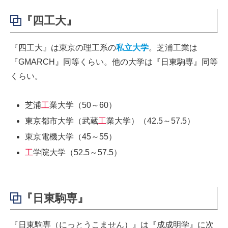
『四工大』
『四工大』は東京の理工系の
私立大学
。芝浦工業は
『GMARCH』同等くらい。他の大学は『日東駒専』同等
くらい。
芝浦
工
業大学（50～60）
東京都市大学（武蔵
工
業大学）（42.5～57.5）
東京電機大学（45～55）
工
学院大学（52.5～57.5）
『日東駒専』
『日東駒専（にっとうこません）』は『成成明学』に次