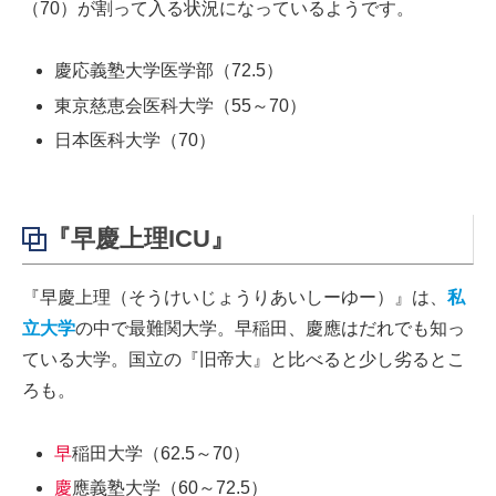
（70）が割って入る状況になっているようです。
慶応義塾大学医学部（72.5）
東京慈恵会医科大学（55～70）
日本医科大学（70）
『早慶上理ICU』
『早慶上理（そうけいじょうりあいしーゆー）』は、
私
立大学
の中で最難関大学。早稲田、慶應はだれでも知っ
ている大学。国立の『旧帝大』と比べると少し劣るとこ
ろも。
早
稲田大学（62.5～70）
慶
應義塾大学（60～72.5）