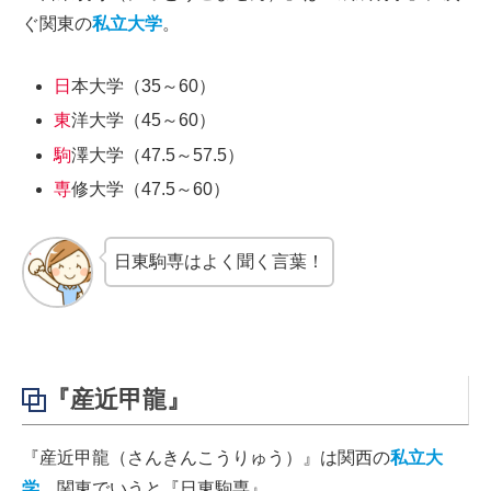
ぐ関東の
私立大学
。
日
本大学（35～60）
東
洋大学（45～60）
駒
澤大学（47.5～57.5）
専
修大学（47.5～60）
日東駒専はよく聞く言葉！
『産近甲龍』
『産近甲龍（さんきんこうりゅう）』は関西の
私立大
学
。関東でいうと『日東駒専』