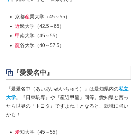
京都
産
業大学（45～55）
近
畿大学（42.5～65）
甲
南大学（45～55）
龍
谷大学（40～57.5）
『愛愛名中』
『愛愛名中（あいあいめいちゅう）』は愛知県内の
私立
大学
。『日東駒専』や『産近甲龍』同等。愛知県と言っ
たら世界の『トヨタ』ですよね！となると、就職に強い
かも！
愛
知大学（45～55）