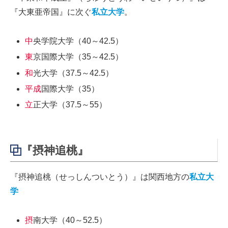
『大東亜帝国』に次ぐ
私立大学
。
中
央学院大学（40～42.5）
東
京国際大学（35～42.5）
和
光大学（37.5～42.5）
平成
国際大学（35）
立
正大学（37.5～55）
『摂神追桃』
『摂神追桃（せっしんついとう）』は関西地方の
私立大
学
摂
南大学（40～52.5）