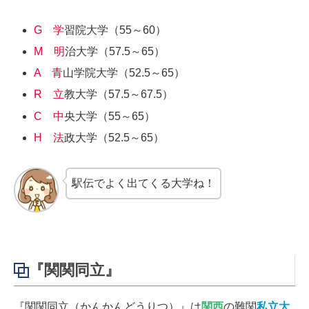
G 学
習院大学（55～60）
M 明
治大学（57.5～65）
A 青
山学院大学（52.5～65）
R 立
教大学（57.5～67.5）
C 中
央大学（55～65）
H 法
政大学（52.5～65）
駅伝でよく出てくる大学ね！
『関関同立』
『関関同立（かんかんどうりつ）』は
関西
の難関
私立大