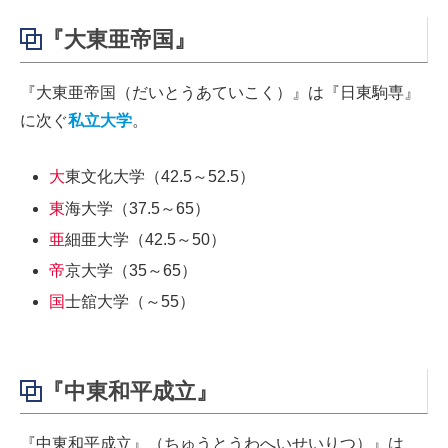
『大東亜帝国』
『大東亜帝国（だいとうあていこく）』は『日東駒専』
に次ぐ
私立大学
。
大
東文化大学（42.5～52.5）
東
海大学（37.5～65）
亜
細亜大学（42.5～50）
帝
京大学（35～65）
国
士舘大学（～55）
『中東和平成立』
『中東和平成立』（ちゅうとうわへいせいりつ）』は