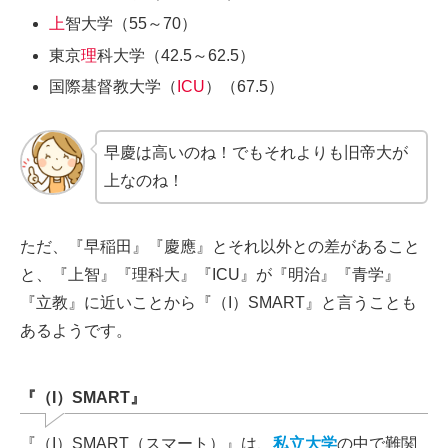
上
智大学（55～70）
東京
理
科大学（42.5～62.5）
国際基督教大学（
ICU
）（67.5）
早慶は高いのね！でもそれよりも旧帝大が
上なのね！
ただ、『早稲田』『慶應』とそれ以外との差があること
と、『上智』『理科大』『ICU』が『明治』『青学』
『立教』に近いことから『（I）SMART』と言うことも
あるようです。
『（I）SMART』
『（I）SMART（スマート）』は、
私立大学
の中で難関