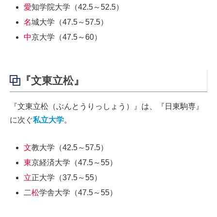
愛
知学院大学（42.5～52.5）
名
城大学（47.5～57.5）
中
京大学（47.5～60）
『文東立松』
『文東立松（ぶんとうりっしょう）』は、『日東駒専』
に次ぐ
私立大学
。
文
教大学（42.5～57.5）
東
京経済大学（47.5～55）
立
正大学（37.5～55）
二
松
学舎大学（47.5～55）