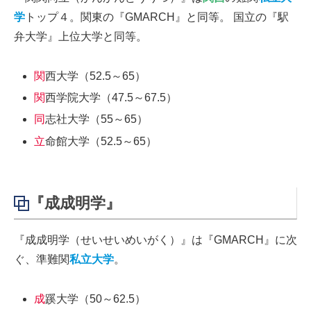
学
トップ４。関東の『GMARCH』と同等。 国立の『駅
弁大学』上位大学と同等。
関
西大学（52.5～65）
関
西学院大学（47.5～67.5）
同
志社大学（55～65）
立
命館大学（52.5～65）
『成成明学』
『成成明学（せいせいめいがく）』は『GMARCH』に次
ぐ、準難関
私立大学
。
成
蹊大学（50～62.5）