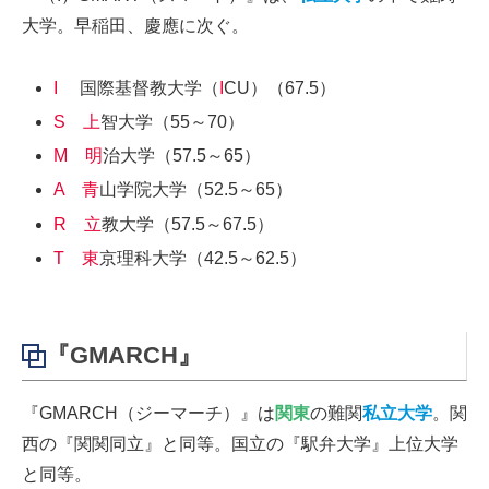
大学。早稲田、慶應に次ぐ。
I
国際基督教大学（
I
CU）（67.5）
S
上
智大学（55～70）
M 明
治大学（57.5～65）
A 青
山学院大学（52.5～65）
R 立
教大学（57.5～67.5）
T
東
京理科大学（42.5～62.5）
『GMARCH』
『GMARCH（ジーマーチ）』は
関東
の難関
私立大学
。関
西の『関関同立』と同等。国立の『駅弁大学』上位大学
と同等。