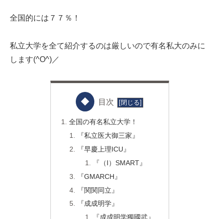
全国的には７７％！
私立大学を全て紹介するのは厳しいので有名私大のみに
します(^O^)／
目次
全国の有名私立大学！
『私立医大御三家』
『早慶上理ICU』
『（I）SMART』
『GMARCH』
『関関同立』
『成成明学』
『成成明学獨國武』