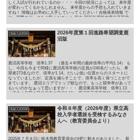
しく入試が行われているのか・・・ 今回の状況によっては、来年度
が変わってくるかもしれません。 来年度からの予想も入れていきま
すね！ 情報はお早めに入手していってください！合格発表情報 で
は、実際のデータをご覧ください！ 目次 2026年度栃木県立高等学
校合格倍率 鹿沼エリアの一般選抜最終倍率 栃木エリアの一般選抜
最終倍率 小山エリアの一般選抜最終倍率 佐野エリアの一般選抜最
終倍率 足利エリアの一般選抜最終倍率 今市、日光、馬頭、大田
2026年度第１回進路希望調査鹿
高校入試2026
原、黒羽の一般選抜最終倍率 那須、黒磯、矢板の一般選抜最終倍率
沼版
2026年度栃木県立高等学校合格倍率ダイジェスト！まとめ 総括
鹿沼高等学校 倍率1.37 （過去４年間の最終倍率の平均1.14） も
し、今回も今まで同様に鹿沼高等学校の定員が240名だったら、希
望者273名なので、倍率が1.14。だいぶ低い位置からのスタートに
なっていましたが、定員を減らすことで、倍率を高く保つことがで
きています。 鹿沼エリアでトップ校なので、もっと競争率があって
もいいのかなぁって思いますが・・・ 鹿沼東高等学校 倍率1.13
（過去４年間の最終倍率の平均1.16） 鹿沼商工高等学校 情報科学
倍率1.25 （過去４年間の最終倍率の平均1.05） 鹿沼商工高等学
校 商業倍率1.11 （過去４年間の最終倍率の平均1.16） その他の
高校も、定員割れとはなっていません。 基本的には、この３校につ
令和８年度（2026年度）県立高
高校入試2026
いては定員割れになることはないと思います。 あるとしたら、グラ
校入学者選抜を受検するみなさ
フのアップダウンの激しい鹿沼商工の情報科学かなぁって思います
んへ（教育委員会より）
が・・・
2025年７月８日に栃木県教育委員会のHPに動きがありました。 新