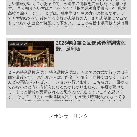
しい情報がいくつかあるので、今週中に情報を共有したいと思いま
す。 早く知りたい方はこちら⇒⇒⇒『栃木県教育委員会HP（県立
高校再編ページ）』 まずは、現中学３年生の方への情報です。 と
ても大切なので、後述する高校が志望校の人、また志望校になるか
もしれない人は必ず確認して下さい。 ここから栃木県高校入試は目
まぐるしく変わっていきます。 遅れないようにしてくださいね！
目次 令和８年度（2026年度）に学科の改編等を行う学校 栃木農業
高等学校 栃木工業高等学校 真岡工業高等学校 真岡北陵高等学校 矢
板高等学校 令和８年度（2026年度）県立高校入学者選抜を受検す
2026年度第２回進路希望調査佐
高校入試2026
るみなさんへ（教育委員会より） まとめ 令和８年度（2026年
野、足利版
度）に学科の改編等を行う学校 以前の予定では、栃木農業高等学校
と真岡工業高等学校と矢板高等学校が改編でした。 しかし！ 開け
てみてビックリ！ ２校追加になっています！ 上記３校の周辺の高
校も、改編の体調になっています。 栃木市、真岡市、矢板市の方
は、要注意です！ では、詳しく見ていきましょう！
２月の特色選抜入試！ 特色選抜入試は、今までの方式で行うのは今
回で最後です。 来年度からは、作文・小論文・面接ではなく、ほと
んどの高校がプレゼンテーションを行います。 こちらは、一度やっ
てみないとどういう傾向になるのかわかりません。 年度が明けた
ら、もっと情報が更新されると思うので、追っていこうと思いま
す。 そして、３月に一般選抜入試！ もう残り時間がなくなってき
ました。 実践を交えて、知識を確認していってくださいね！ で
は、本題に入ります！ 目次 2026度第２回進路希望調査佐野版 佐野
エリア 2026年度第２回進路希望調査足利版 足利、足利南、足利清
スポンサーリンク
風 足利工業 2026年度第２回進路希望調査佐野、足利版まとめ