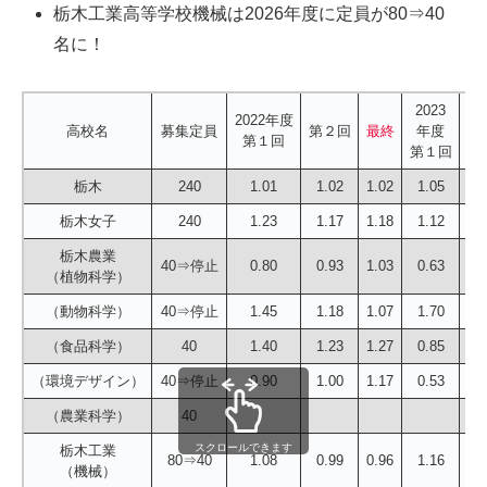
栃木工業高等学校機械は2026年度に定員が80⇒40
名に！
2023
2022年度
高校名
募集定員
第２回
最終
年度
第
第１回
第１回
栃木
240
1.01
1.02
1.02
1.05
0
栃木女子
240
1.23
1.17
1.18
1.12
1
栃木農業
40⇒停止
0.80
0.93
1.03
0.63
0
（植物科学）
（動物科学）
40⇒停止
1.45
1.18
1.07
1.70
1
（食品科学）
40
1.40
1.23
1.27
0.85
0
（環境デザイン）
40⇒停止
0.90
1.00
1.17
0.53
0
（農業科学）
40
スクロールできます
栃木工業
80⇒40
1.08
0.99
0.96
1.16
1
（機械）