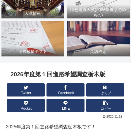
特色選抜入試(2026年度までの
入試情報
もの)
下野模擬テスト
英語検定
2026年度第１回進路希望調査栃木版
Twitter
Facebook
はてブ
Pocket
LINE
コピー
2025.11.12
2025年度第１回進路希望調査栃木板です！