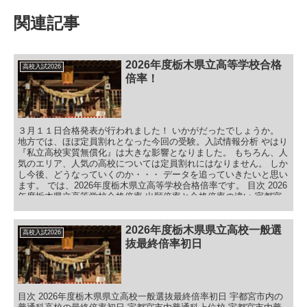
関連記事
2026年度栃木県立高等学校合格
高校入試2026
倍率！
３月１１日合格発表が行われました！ いかがだったでしょうか。
地方では、ほぼ定員割れとなった今回の受験。入試情報分析 やはり
『私立高校実質無償化』は大きな影響となりました。 もちろん、人
気のエリア、人気の高校については定員割れにはなりません。 しか
し今後、どうなっていくのか・・・ データを追っていきたいと思い
ます。 では、2026年度栃木県立高等学校合格倍率です。 目次 2026
年度栃木県立高等学校合格倍率 出願倍率と合格倍率の違い 宇都宮
市内の普通科高校の合格倍率 宇都宮市内の専門系高校の合格倍率
栃木県東エリアの普通科系高校の合格倍率 栃木県東エリアの専門系
高校の合格倍率 2026年度栃木県県立高等学校合格倍率まとめ 最後
2026年度栃木県県立高校一般選
高校入試2026
に、全体として
抜最終倍率初日
目次 2026年度栃木県県立高校一般選抜最終倍率初日 宇都宮市内の