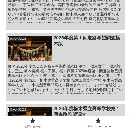
普通科高校の最終倍率初日 宇都宮市内普通科上位校 宇都宮市内普
通科中・下位校 宇都宮市内の専門系高校の最終倍率初日 宇都宮白
楊高等学校 宇都宮工業高等学校 宇都宮商業高等学校 栃木県東部エ
リアの普通科高校の最終倍率初日 栃木県東部エリア普通科系高校
栃木県東部エリアの専門系高校の最終倍率初日 真岡北陵高等学校
真岡工業高等学校 2026年度栃木県県立高校一般選抜最終倍率初日
まとめ 気になる記事が日経新聞に・・・
2026年度第１回進路希望調査栃
高校入試2026
木版
目次 2026年度第１回進路希望調査栃木版 栃木、栃木女子、栃木翔
南、壬生 栃木農業 栃木工業、栃木商業 2026年度第１回進路希望調
査栃木版まとめ 2026年度第１回進路希望調査栃木版 栃木市エリア
は2028年度には、 栃木農業高等学校 栃木工業高等学校 栃木商業高
等学校 が、未来共創型専門高校へ再編されます。 その準備段階に
なっていると思われます。 だいぶ学科、そして定員が削減されてい
るのでご注意ください。 栃木翔南高等学校は2023年度に定員が
160⇒200名に！ 栃木商業高等学校商業科は2025年度に定員が
120⇒80名に！ 栃木農業高等学校2026年度植物・動物・環境が統合
し、農業科学に定員40名に！ 栃木工業高等学校機械は2026年度に
2026年度栃木県立高等学校第１
高校入試2026
定員が80⇒40名に！
回進路希望調査
お問い合わせ
プライバシーポリシー