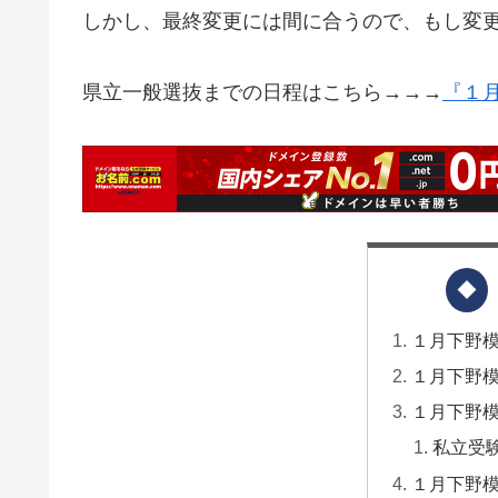
しかし、最終変更には間に合うので、もし変
県立一般選抜までの日程はこちら→→→
『１
１月下野
１月下野
１月下野
私立受
１月下野