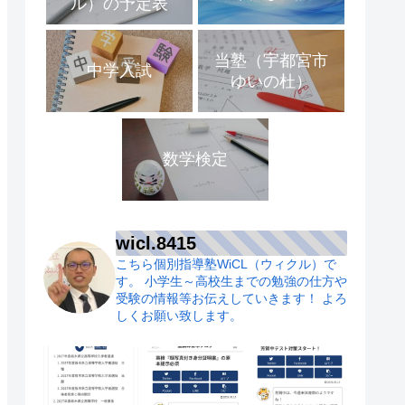
ル）の予定表
当塾（宇都宮市
中学入試
ゆいの杜）
数学検定
wicl.8415
こちら個別指導塾WiCL（ウィクル）で
す。
小学生～高校生までの勉強の仕方や
受験の情報等お伝えしていきます！
よろ
しくお願い致します。