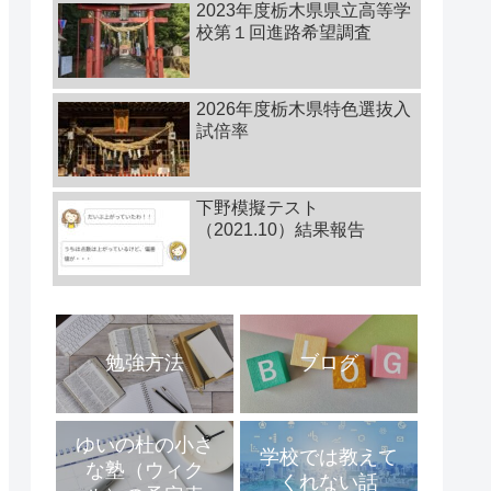
2023年度栃木県県立高等学
校第１回進路希望調査
2026年度栃木県特色選抜入
試倍率
下野模擬テスト
（2021.10）結果報告
勉強方法
ブログ
ゆいの杜の小さ
学校では教えて
な塾（ウィク
くれない話