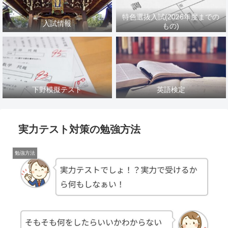
特色選抜入試(2026年度までの
入試情報
もの)
下野模擬テスト
英語検定
実力テスト対策の勉強方法
勉強方法