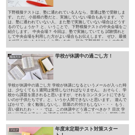
の全てを復習していく努力が必要になります。
下野模擬テストは、塾に通われている人なら、普通は塾で受験しま
す。 ただ、小規模の塾だと、実施していない場合もあります。 で
は、塾に通われていない人、また塾で実施していない場合はどうす
るのでしょうか？ と、いうことで、下野模擬テストの中央会場をご
紹介します。 中央会場？ 今回は、塾で実施していても 試験慣れと
して中央会場を利用した方がよい場合もお伝えします。 ぜひ、最後
まで読んでいただけたらと思います。 目次 下野模擬テストの中央
会場 下野模擬テスト中央会場の申し込み方法 下野模擬テスト中央
会場の受験料 下野模擬テスト中央会場の当日 注意事項 下野模擬テ
スト中央会場のメリット 下野模擬テスト中央会場のデメリット 下
学校が休講中の過ごし方！
勉強方法
野模擬テストをどこで受験しますか？まとめ 高校生も外部模試を！
学校が休講中の過ごし方 学校が休講になるというメールが入った時
は、少なくても１週間は覚悟しなければなりません。 おそらく、学
校から課題を渡されると思いますが、それをコンスタントにできな
いのが子供たちです。と、いうか人間できないと思います。 遊んで
ばかりで、全く勉強しないし、部屋の片付けもしない・・・ もう、
言い疲れたわ・・・ では、この休講中どう過ごすべきか？ 目次 学
校が休講中の過ごし方 誘惑を排除する 言い疲れた時は！ 昼間は家
にいない方は！ スマホなどの端末の管理 アップル製品 android ま
とめ
年度末定期テスト対策スター
ブログ
ト！