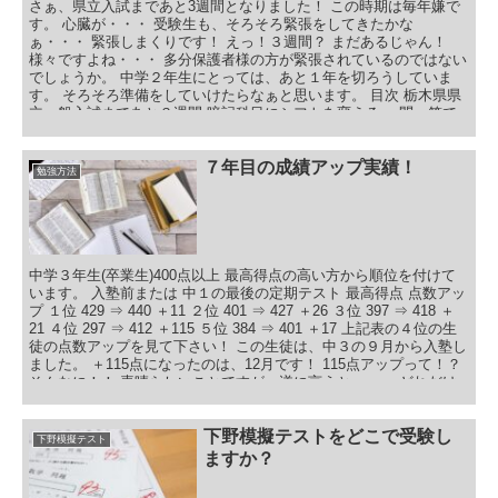
さぁ、県立入試まであと3週間となりました！ この時期は毎年嫌で
す。 心臓が・・・ 受験生も、そろそろ緊張をしてきたかな
ぁ・・・ 緊張しまくりです！ えっ！３週間？ まだあるじゃん！
様々ですよね・・・ 多分保護者様の方が緊張されているのではない
でしょうか。 中学２年生にとっては、あと１年を切ろうしていま
す。 そろそろ準備をしていけたらなぁと思います。 目次 栃木県県
立一般入試まであと３週間 暗記科目にシフトを変える 一問一答で
語句の確認 実践問題で確認 気分転換① 気分転換② 中学１、２年生
実力テストまであと３週間 実力テストの対策方法 まとめ
７年目の成績アップ実績！
勉強方法
中学３年生(卒業生)400点以上 最高得点の高い方から順位を付けて
います。 入塾前または 中１の最後の定期テスト 最高得点 点数アッ
プ １位 429 ⇒ 440 ＋11 ２位 401 ⇒ 427 ＋26 ３位 397 ⇒ 418 ＋
21 ４位 297 ⇒ 412 ＋115 ５位 384 ⇒ 401 ＋17 上記表の４位の生
徒の点数アップを見て下さい！ この生徒は、中３の９月から入塾し
ました。 ＋115点になったのは、12月です！ 115点アップって！？
そんなに！！ 素晴らしいことですが、逆に言うと・・・ どれだけ
今までやっていなかったか・・・ とてももったいないことです。
これだけのスペックを持っているのに・・・ 定期テスト、実力テス
ト、入試と テストはつながっています！ 定期テストを積み重ねる
下野模擬テストをどこで受験し
下野模擬テスト
ことで、実力テストや模擬試験に反映されます！ 実力テストや模擬
ますか？
試験を積み重ねることで、入試に反映されます！ なので、中３の途
中から改善されても、志望校を直ぐに変えることは難しく、今まで