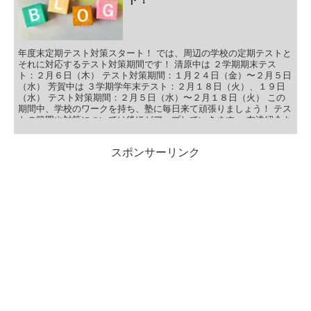
年度末定期テスト対策スタート！ では、周辺の学校の定期テストと
それに対応するテスト対策期間です！ 清原中は ２学期期末テス
ト：２月６日（木） テスト対策期間：１月２４日（金）〜２月５日
（水） 芳賀中は ３学期学年末テスト：２月１８日（火）、１９日
（水） テスト対策期間：２月５日（水）〜２月１８日（火） この
期間中、学校のワークを持ち、塾に毎日来て頑張りましょう！ テス
トの範囲や対策については後ほどアップしていきます。 友達紹介キ
ャンペーン！ この年度末最後の定期テストでは、 対策期間中キャ
ンペーンを行いたいと思います！ 清原中は １月２４日（金）〜２
スポンサーリンク
月５日（水） 芳賀中は ２月５日（水）〜２月１８日（火） 上記期
間中、塾を検討されているお友達がいましたら、無料でテスト対策
をご招待いたします。 この機会にぜひ、お友達と一緒に勉強を頑張
りましょう！ 持ち物は、５教科の学校のワークと答え（国語は教科
書も）！