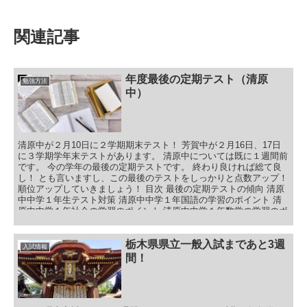
関連記事
年度最後の定期テスト（清原
勉強方法
中）
清原中が２月10日に２学期期末テスト！ 芳賀中が２月16日、17日
に３学期学年末テストがあります。 清原中については既に１週間前
です。 今の学年の最後の定期テストです。 終わり良ければ総て良
し！ とも言いますし、この最後のテストをしっかりと点数アップ！
順位アップしていきましょう！ 目次 最後の定期テストの傾向 清原
中中学１年生テスト対策 清原中中学１年国語の学習のポイント 清
原中中学１年社会の学習のポイント 清原中中学１年数学の学習のポ
イント 清原中中学１年理科の学習のポイント 清原中中学１年英語
の学習のポイント 清原中中学２年生テスト対策 清原中中学２年国
語の学習のポイント 清原中中学２年社会の学習のポイント 清原中
栃木県県立一般入試まであと3週
入試情報
中学２年数学の学習のポイント 清原中中学２年理科の学習のポイン
間！
ト 清原中中学２年英語の学習のポイント 年度最後の定期テスト
（清原中）まとめ