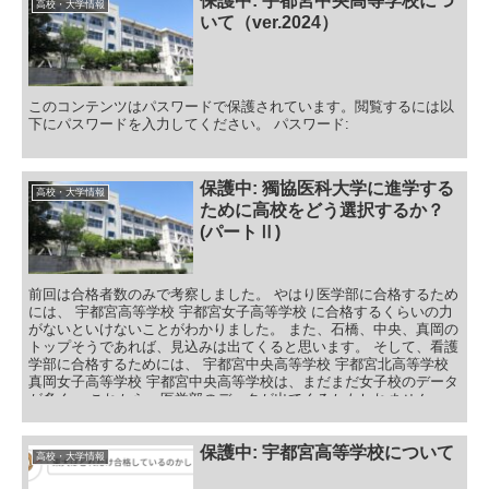
保護中: 宇都宮中央高等学校につ
高校・大学情報
いて（ver.2024）
このコンテンツはパスワードで保護されています。閲覧するには以
下にパスワードを入力してください。 パスワード:
保護中: 獨協医科大学に進学する
高校・大学情報
ために高校をどう選択するか？
(パートⅡ)
前回は合格者数のみで考察しました。 やはり医学部に合格するため
には、 宇都宮高等学校 宇都宮女子高等学校 に合格するくらいの力
がないといけないことがわかりました。 また、石橋、中央、真岡の
トップそうであれば、見込みは出てくると思います。 そして、看護
学部に合格するためには、 宇都宮中央高等学校 宇都宮北高等学校
真岡女子高等学校 宇都宮中央高等学校は、まだまだ女子校のデータ
が多く、 これから、医学部のデータが出てくるかもしれません。
では、今回は合格者の割合をあわせて見ていきましょう！ ニーズが
どれだけあるのかもお分かりになると思います。
保護中: 宇都宮高等学校について
高校・大学情報