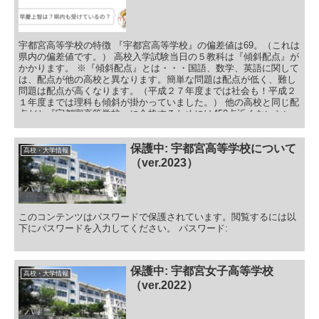
宇都宮高等学校の特徴 『宇都宮高等学校』の偏差値は69。（これは
県内の偏差値です。） 高校入学試験当日の５教科は『傾斜配点』が
かかります。 ※『傾斜配点』とは・・・国語、数学、英語に関して
は、配点が他の高校と異なります。簡単な問題は配点が低く、難し
問題は配点が高くなります。（平成２７年度までは社会も！平成２
１年度までは理科も傾斜が掛かっていました。） 他の高校と同じ配
点だと『宇都宮高等学校』に合格するためには450点近くないとい
けません。 しかし、傾斜がかかると400点取ることが難しくなりま
す。 そして高校の授業としては、基本を予習をしてくるのは当たり
前。授業から応用問題。定期テストも大学入試問題が出題されま
保護中: 宇都宮高等学校について
高校・大学情報
す。 そして、そして、進路ですが、全員が有名国立大学、有名私立
（ver.2023）
大学を目指します。その結果・・・卒業生274名中180名前後が進
学。残り90名前後が浪人生となります。
このコンテンツはパスワードで保護されています。閲覧するには以
下にパスワードを入力してください。 パスワード:
保護中: 宇都宮女子高等学校
高校・大学情報
（ver.2022）