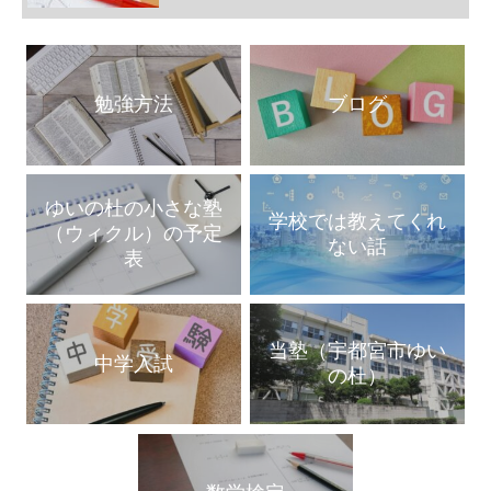
勉強方法
ブログ
ゆいの杜の小さな塾
学校では教えてくれ
（ウィクル）の予定
ない話
表
当塾（宇都宮市ゆい
中学入試
の杜）