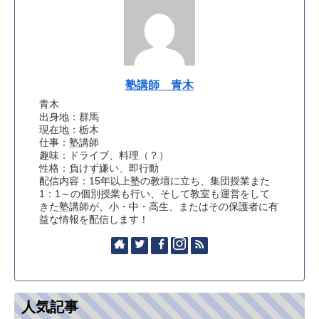
塾講師 青木
青木
出身地：群馬
現在地：栃木
仕事：塾講師
趣味：ドライブ、料理（？）
性格：負けず嫌い、即行動
配信内容：15年以上塾の教壇に立ち、集団授業また
1：1～の個別授業も行い、そして教室も運営をして
きた塾講師が、小・中・高生、またはその保護者に有
益な情報を配信します！
人気記事