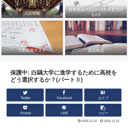
特色選抜入試(2026年度までの
入試情報
もの)
下野模擬テスト
英語検定
保護中: 白鷗大学に進学するために高校を
どう選択するか？(パートⅡ)
Twitter
Facebook
はてブ
Pocket
LINE
コピー
2025.12.24
2025.12.22