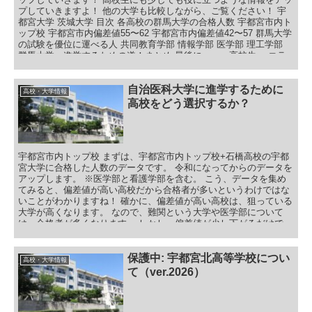
プしていきますよ！ 他の大学も比較しながら、ご覧ください！ 宇
都宮大学 茨城大学 目次 各高校の群馬大学の合格人数 宇都宮市内ト
ップ校 宇都宮市内偏差値55〜62 宇都宮市内偏差値42〜57 群馬大学
の試験を優位に運べる人 共同教育学部 情報学部 医学部 理工学部
群馬大学へ進学するための道！まとめ 最後に・・・高校生へ コラ
ム（参考書）
自治医科大学に進学するために
高校・大学情報
高校をどう選択するか？
宇都宮市内トップ校 まずは、宇都宮市内トップ校+石橋高校の宇都
宮大学に合格した人数のデータです。 令和になってからのデータを
アップします。 ※医学部と看護学部を含む。 こう、データを集め
てみると、偏差値が高い高校だから合格者が多いというわけではな
いことがわかりますね！ 確かに、偏差値が高い高校は、狙っている
大学が高くなります。 なので、難関という大学や医学部について
は、合格者が多くなります。 しかし、偏差値が少し下がるだけで、
だいぶデータが変わっていきます。 なので、「どの大学に進学をし
たいのか」ここまで検討して高校の志望校選択をしてもらいたいで
すね！ 一番、目立つところから見ていきましょう！
保護中: 宇都宮北高等学校につい
高校・大学情報
て（ver.2026）