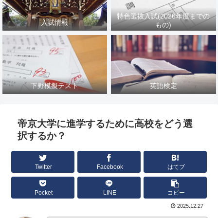
特色選抜入試(2026年度までの
入試情報
もの)
下野模擬テスト
英語検定
帝京大学に進学するために高校をどう選
択するか？
Twitter
Facebook
はてブ
Pocket
LINE
コピー
2025.12.27