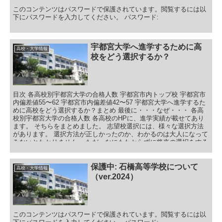
このコンテンツはパスワードで保護されています。閲覧するには以
下にパスワードを入力してください。 パスワード:
宇都宮大学へ進学するために高
高校・大学情報
校をどう選択するか？
目次 各高校別宇都宮大学の合格人数 宇都宮市内トップ校 宇都宮市
内偏差値55〜62 宇都宮市内偏差値42〜57 宇都宮大学へ進学するた
めに高校をどう選択するか？まとめ 最後に・・・なぜ・・・ 各高
校別宇都宮大学の合格人数 各高校のHPに、進学実績が載せてあり
ます。 そちらをまとめました。 志望校選択には、様々な選択方法
があります。 選択方法が正しかったのか、わかるのは大人になって
みないとわかりません。 ただ、なにもわからずに将来の選択をする
よりは、データを元にして、少しでも確立を上げていけたらと思い
ます。 今回は、あくまで合格者数を軸にして宇都宮大学に合格する
ためには、どの高校がベストなのかを見ていただきました。 もう一
保護中: 石橋高等学校について
高校・大学情報
度お伝えすると、合格者数を見た時に、宇都宮大学に合格するため
（ver.2024）
には、
このコンテンツはパスワードで保護されています。閲覧するには以