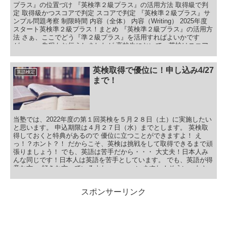
プラス』の位置づけ 『英検準２級プラス』の活用方法 取得級で判
定 取得級かつスコアで判定 スコアで判定 『英検準２級プラス』サ
ンプル問題考察 制限時間 内容（全体） 内容（Writing） 2025年度
スタート英検準２級プラス！まとめ 『英検準２級プラス』の活用方
法 さぁ、ここでどう『準２級プラス』を活用すればよいかです
が・・・ 先程もお伝えしましたが 高校生において、英検はスコア
が大切になります。 大学によって様々ですが 取得級で判定される
場合 取得級かつスコアで判定される場合 スコアで判定される場合
というパターンがあります。 志望校がどのパターンなのかちゃんと
英検取得で優位に！申し込み4/27
英語検定
調べておいてくださいね！ 具体的にもう少し！
まで！
当塾では、2022年度の第１回英検を５月２８日（土）に実施したい
と思います。 申込期限は４月２７日（水）までとします。 英検取
得しておくと特典があるので 優位に立つことができますよ！ え
っ！？ホント？！ だからこそ、英検は挑戦をして取得できるまで頑
張りましょう！ でも、英語は苦手だから・・・ 大丈夫！日本人み
んな同じです！日本人は英語を苦手としています。 でも、英語が得
意な方、 好きな方っているよねぇ・・・ いますね！そういったと
ころをお話しましょう！ 目次 日本人は英語が苦手 英語の読み方、
作り方 英語に興味を持つ 英検取得する特典 高校入試の特典 まとめ
スポンサーリンク