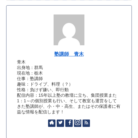
塾講師 青木
青木
出身地：群馬
現在地：栃木
仕事：塾講師
趣味：ドライブ、料理（？）
性格：負けず嫌い、即行動
配信内容：15年以上塾の教壇に立ち、集団授業また
1：1～の個別授業も行い、そして教室も運営をして
きた塾講師が、小・中・高生、またはその保護者に有
益な情報を配信します！