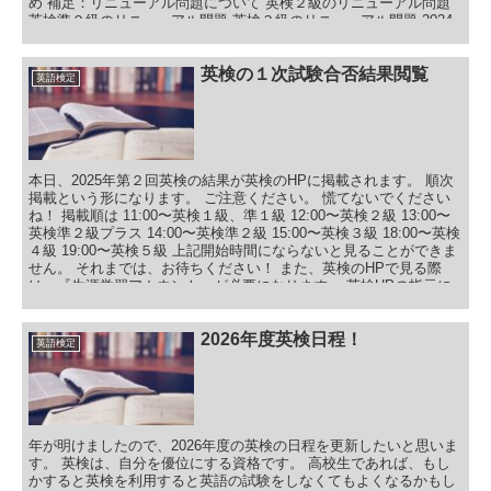
め 補足：リニューアル問題について 英検２級のリニューアル問題
英検準２級のリニューアル問題 英検３級のリニューアル問題 2024
年度第１回英検の結果 今回の一番の注目すべき点は、やはりライテ
ィングがリニューアルされて、どういう結果になったのかです。 昨
年度、一昨年度の結果を振り返りながら、データを見ていきたいと
英検の１次試験合否結果閲覧
英語検定
思います。 英検２級 英検２級は、Reading、Listening、Writing各技
能650点で、合計1950点です。 合格基準点は1520点（約78％）なの
で、各技能は、平均すると507点が必要となります。 もちろん、各
技能が必ず507以上を 取らなくてはいけないわけではありません。
合計して1520点を上回れば合格となります。 満点 全国平均 一次合
格者平均 当塾平均 Reading 650 502 531 522 Listening 650 490 518
本日、2025年第２回英検の結果が英検のHPに掲載されます。 順次
488 Writing 650 490 539 532 スクロールできます 今回、当塾では中
掲載という形になります。 ご注意ください。 慌てないでください
学３年生も英検２級を頑張ってくれました。 やはり、トップ校を目
ね！ 掲載順は 11:00〜英検１級、準１級 12:00〜英検２級 13:00〜
指している子です。 全体平均はReading、Writingは上回っていま
英検準２級プラス 14:00〜英検準２級 15:00〜英検３級 18:00〜英検
す！
４級 19:00〜英検５級 上記開始時間にならないと見ることができま
せん。 それまでは、お待ちください！ また、英検のHPで見る際
は、『生涯学習アカウント』が必要になります。 英検HPの指示に
従い、登録してください。 そして、忘れてはいけないのが、 本会
場で受検した場合：英検IDとパスワード 準会場で受検した場合：個
人番号と暗証番号 本会場で受験した場合は、『本人確認票』に英検
2026年度英検日程！
英語検定
IDとパスワードが記載されています。 準会場で受験した場合は、試
験当日に問題用紙の表紙の下部に『個人番号』と『暗証番号』を自
分で記入したと思います。 これらが、英検結果を見るのに必要で
す。 準会場の場合は、自分で記入しているので、もし間違えてしま
うと閲覧できません。 また、当たり前ですが、どちらにしてもIDと
パスワード、個人番号と暗証番号を書いた用紙をなくしてしまって
年が明けましたので、2026年度の英検の日程を更新したいと思いま
は、閲覧できません。 その場合は・・・
す。 英検は、自分を優位にする資格です。 高校生であれば、もし
かすると英検を利用すると英語の試験をしなくてもよくなるかもし