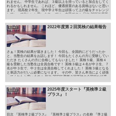
れません。 中学生であれば、３級以上を持っていると加点をしてく
れるかもしれません。 これほど、優遇措置のある資格はないと思い
ます。 現高校２年生、現中学２年生は頑張って上の級をチャレンジ
していって欲しいと思います。 では、本題です！ 目次 2026年度英
検日程 2026年度第１回英検 2026年度第２回英検 2026年度第３回英
検 2026年度英検日程！まとめ 最後に英検６級、７級について
2022年度第２回英検の結果報告
英語検定
さぁ！英検の結果が届きました！ 今回も、全国的にどうだったか
と、当塾生の結果をお話します！ 今回もたくさんの方に受験してい
ただき たくさんの方に合格してもらいました！ 英検５級、英検４
級を受験した当塾生は全員合格です！ 英検３級は４名が中２生、７
名が中３生で、中２生は全員合格してくれました！ 英検３級となる
と単語力がだいぶ必要になります。 その中、皆さん本当によく頑張
ってくれたと思います！ 目次 2022年度第２回英検の全国的な結果
と当塾の結果 英検５級の結果 英検４級の結果 英検３級の結果 英検
準２級の結果 英検２級の結果 2022年度第２回英検の結果報告まと
め 第３回の英検
2025年度スタート『英検準２級
英語検定
プラス』！
目次 『英検準２級プラス』 『英検準２級プラス』の名称 『準２級