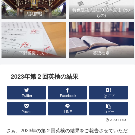
特色選抜入試(2026年度までの
入試情報
もの)
下野模擬テスト
英語検定
2023年第２回英検の結果
Twitter
Facebook
はてブ
Pocket
LINE
コピー
2023.11.03
さぁ、2023年の第２回英検の結果をご報告させていただ