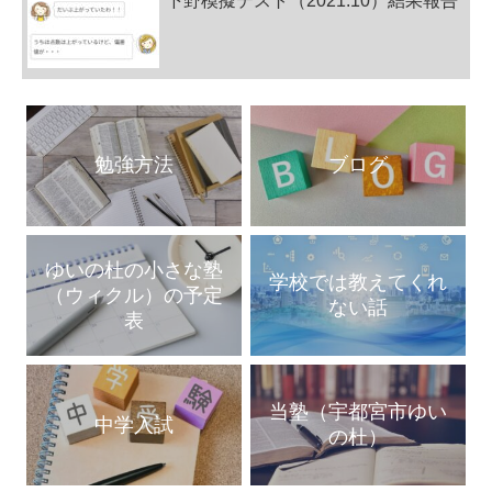
下野模擬テスト（2021.10）結果報告
勉強方法
ブログ
ゆいの杜の小さな塾
学校では教えてくれ
（ウィクル）の予定
ない話
表
当塾（宇都宮市ゆい
中学入試
の杜）