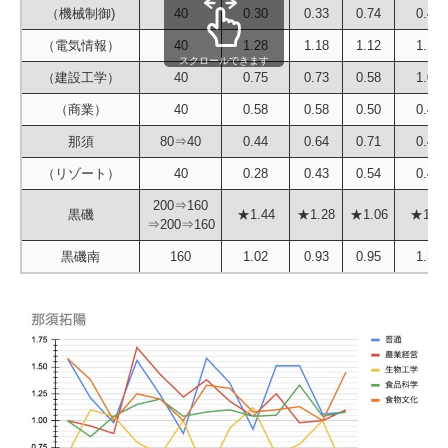
（機械制御)
40
0.30
0.33
0.74
0.40
（電気情報）
40
1.28
1.18
1.12
1.25
スクロールできます
（建設工学）
40
0.75
0.73
0.58
1.00
（商業）
40
0.58
0.58
0.50
0.45
那須
80⇒40
0.44
0.64
0.71
0.44
（リゾート）
40
0.28
0.43
0.54
0.48
200⇒160
黒磯
★1.44
★1.28
★1.06
★1.02
⇒200⇒160
黒磯南
160
1.02
0.93
0.95
1.38