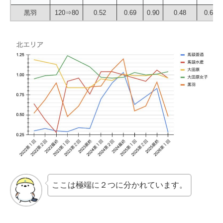
黒羽
120⇒80
0.52
0.69
0.90
0.48
0.61
ここは極端に２つに分かれています。