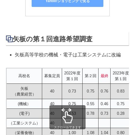
Yahoo!ショッピングで見る
矢板の第１回進路希望調査
矢板高等学校の機械・電子は工業システムに改編
2022年度
2023年度
高校名
募集定員
第２回
最終
第１回
第１回
矢板
40
0.73
0.75
0.76
0.83
（農業経営）
(機械）
40
0.75
0.55
0.46
0.75
(電子)
40
0.53
0.78
0.73
0.28
（工業システム）
40
スクロールできます
（栄養食物）
40
1.00
1.08
1.04
0.80