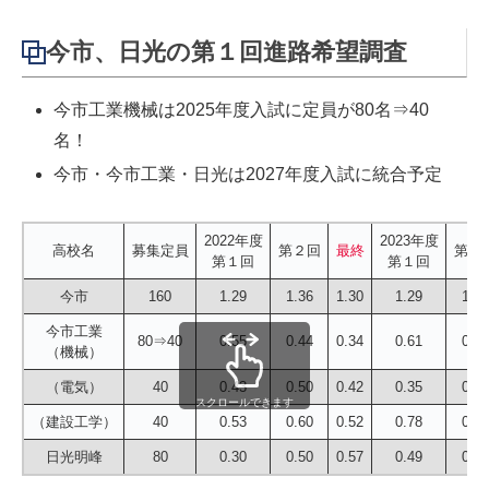
今市、日光の第１回進路希望調査
今市工業機械は2025年度入試に定員が80名⇒40
名！
今市・今市工業・日光は2027年度入試に統合予定
2022年度
2023年度
高校名
募集定員
第２回
最終
第２
第１回
第１回
今市
160
1.29
1.36
1.30
1.29
1.17
今市工業
80⇒40
0.55
0.44
0.34
0.61
0.61
（機械）
（電気）
40
0.43
0.50
0.42
0.35
0.50
スクロールできます
（建設工学）
40
0.53
0.60
0.52
0.78
0.73
日光明峰
80
0.30
0.50
0.57
0.49
0.55