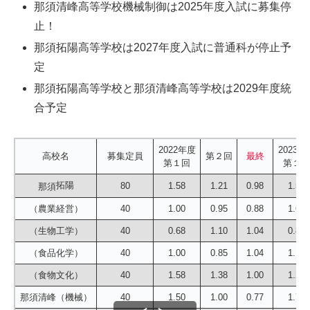
那須清峰高等学校機械制御は2025年度入試に募集停
止！
那須拓陽高等学校は2027年度入試に普通科が停止予
定
那須拓陽高等学校と那須清峰高等学校は2029年度統
合予定
2022年度
2023年
高校名
募集定員
第２回
最終
第１回
第１回
拓陽
80
1.58
1.21
0.98
1.56
那須
（農業経営）
40
1.00
0.95
0.88
1.68
（生物工学）
40
0.68
1.10
1.04
0.80
（食品化学）
40
1.00
0.85
1.04
1.15
（食物文化）
40
1.58
1.38
1.00
1.25
那須清峰（機械）
40
1.50
1.00
0.77
1.70