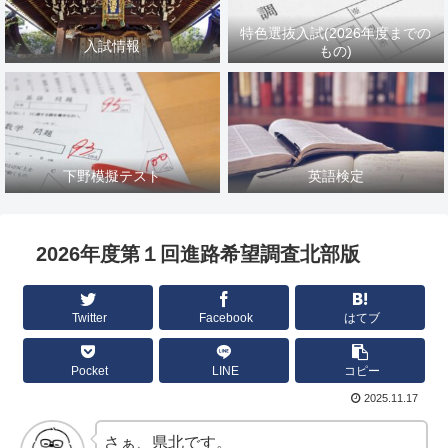
特色選抜入試(2026年度までの
入試情報
もの)
下野模擬テスト
英語検定
2026年度第１回進路希望調査北部版
Twitter
Facebook
はてブ
Pocket
LINE
コピー
2025.11.17
さぁ、県北です。