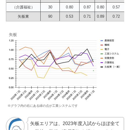
（介護福祉）
30
0.80
0.87
0.80
0.57
矢板東
90
0.53
0.71
0.89
0.72
※グラフ内の右にある緑の点が工業システムです
矢板エリアは、2023年度入試からほぼ全て