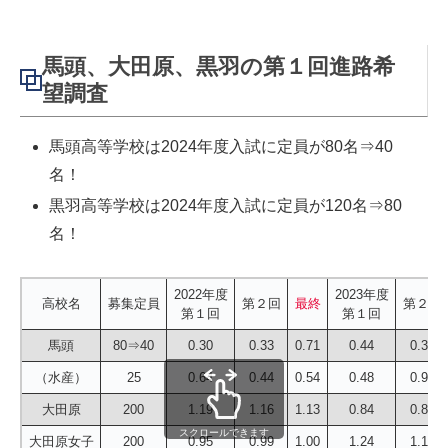
馬頭、大田原、黒羽の第１回進路希
望調査
馬頭高等学校は2024年度入試に定員が80名⇒40
名！
黒羽高等学校は2024年度入試に定員が120名⇒80
名！
2022年度
2023年度
高校名
募集定員
第２回
最終
第２回
第１回
第１回
馬頭
80⇒40
0.30
0.33
0.71
0.44
0.34
（水産）
25
0.64
0.44
0.54
0.48
0.96
大田原
200
1.19
1.16
1.13
0.84
0.84
スクロールできます
大田原女子
200
0.95
0.99
1.00
1.24
1.17