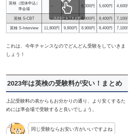
英検（団体申込）
–
–
6,300円
5,600円
4,600円
準会場
スクロールできます
英検 S-CBT
–
9,800円
8,900円
8,400円
7,100円
英検 S-Interview
11,800円
9,800円
8,900円
8,400円
7,100円
これは、今年チャンスなのでどんどん受験をしていきま
しょう！
2023年は英検の受験料が安い！まとめ
上記受験料の表からもお分かりの通り、より安くするた
めには準会場で受験すると良いでしょう。
同じ受験ならお安い方がいいですよね