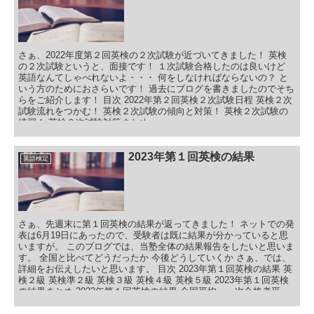
ビニ 受検票が届いてから 英検HP or 受験票でご確認 １次試験合格
通知に記載 英検HPでご確認 準会場 各実施団体 団体申込 各団体に
よって異なる 各団体によって異なる 各団体によって異なる １次試
験合格通知に記載 本会場より３割〜４割安い スクロールできます
※準会場は、各団体によって異なることがあるので、お問い合わせ
さぁ、2022年度第２回英検の２次試験が近づいてきました！ 英検
下さい。 本会場と準会場のどちらかで受検する方式ですが、今回の
の２次試験というと、面接です！ １次試験合格したのは良いけど
キャンペーンは『準会場限定』です。
英語なんてしゃべれないよ・・・ 何をしなければならないの？ と
いう方のためにおさらいです！ 過去にブログを書きましたのでそち
らをご紹介します！ 目次 2022年第２回英検２次試験日程 英検２次
試験流れをつかむ！ 英検２次試験の傾向と対策！ 英検２次試験の
練習！ 英検２次試験対策まとめ
2023年第１回英検の結果
英語検定
さぁ、先週末に第１回英検の結果が返ってきました！ ネットでの発
表は6月19日にあったので、受験者は既に結果が分かっていると思
いますが。 このブログでは、当塾全体の結果報告をしたいと思いま
す。 全国と比べてどうだったか 今後どうしていくか さぁ、では、
詳細をお伝えしたいと思います。 目次 2023年第１回英検の結果 英
検２級 英検準２級 英検３級 英検４級 英検５級 2023年第１回英検
の結果まとめ 2023年第１回英検の結果 全国平均、一次合格者平
均、そして当塾の受験者平均を見ていただきましょう！ 英検２級