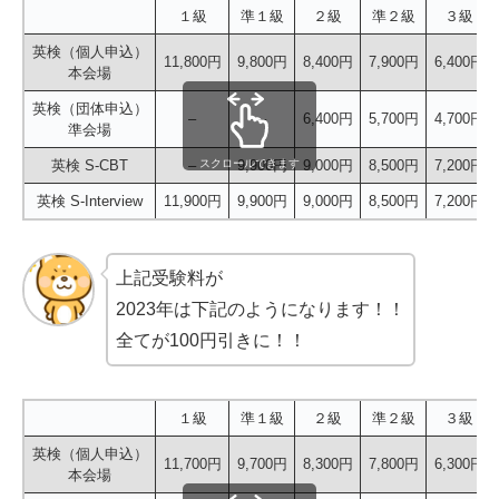
１級
準１級
２級
準２級
３級
英検（個人申込）
11,800円
9,800円
8,400円
7,900円
6,400円
本会場
英検（団体申込）
–
–
6,400円
5,700円
4,700円
準会場
スクロールできます
英検 S-CBT
–
9,900円
9,000円
8,500円
7,200円
英検 S-Interview
11,900円
9,900円
9,000円
8,500円
7,200円
上記受験料が
2023年は下記のようになります！！
全てが100円引きに！！
１級
準１級
２級
準２級
３級
英検（個人申込）
11,700円
9,700円
8,300円
7,800円
6,300円
本会場