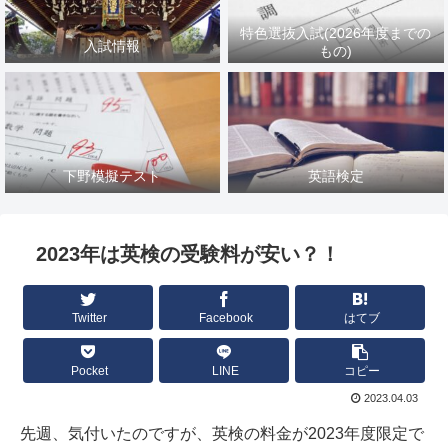
特色選抜入試(2026年度までの
入試情報
もの)
下野模擬テスト
英語検定
2023年は英検の受験料が安い？！
Twitter
Facebook
はてブ
Pocket
LINE
コピー
2023.04.03
先週、気付いたのですが、英検の料金が2023年度限定で