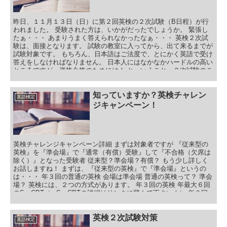
昨日、１１月１３日（日）に第２回英検の２次試験（B日程）が行
われました。 受験された方は、いかがだったでしょうか。 緊張し
たぁ・・・ あまりうまく答えられなかったなぁ・・・ 英検２次試
験は、面接となります。 試験の教室に入ってから、出て来るまでが
試験対象です。 もちろん、日本語はご法度で、とにかく英語で受け
答えをしなければなりません。 日本人にはなかなかハードルの高い
ところですが、資格合格のためには！ と、いうこと、２次試験のこ
れからについてお話をします！ 目次 第２回英検２次試験を終えて
第２回英検２次試験のまとめ！
知っていますか？英検チャレン
英語検定
ジキャンペーン！
英検チャレンジキャンペーン詳細 まずは対象者ですが 『従来型の
英検』を『準会場』で『通常（有償）受験』して『不合格（欠席は
除く）』となった受験者 従来型？準会場？有償？ もう少し詳しく
お話しますね！ まずは、『従来型の英検』で『準会場』というの
は・・・ 年３回の普通の英検 会場は準会場 普通の英検って？ 準会
場？ 英検には、２つの方式があります。 年３回の英検 年最大６回
のSーCBT（⇐SーCBTの詳細はリンクに飛んで下さい！） 年３回
の英検は、１次試験に合格してから、２次試験に進む英検です。 こ
ちらの英検は、下記表をご覧ください。 試験の運営 申し込み区分
申し込み方法 １次試験会場 １次試験の時間割 ２次試験会場・時間
英検２次試験対策
英語検定
受検料 本会場 英検協会 個人申込 英検HP or お近くの書店 or コン