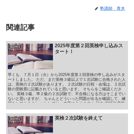
塾講師 青木
関連記事
2025年度第２回英検申し込みス
英語検定
タート！
早くも、７月１日（火）から2025年度第２回英検の申し込みがスタ
ートしました。 ただ、まだ英検３級以上で１次試験に合格された人
は、英検の２次試験があります。 ２次試験の日程・会場は、２次試
験の受験票に記載されていると思います。 そちらをご確認くださ
い。 英検３級、準２級の２次試験で、不合格になる方はそこまでい
ないと思いますが、 ちゃんとどういった問題が出るか確認して、練
習をしておきましょう！ では、本題に入ります！ 目次 2025年度第
２回英検申し込み 2025年度第２回英検実施日 2025年度第２回英検
申し込みスタート！ まとめ
英検２次試験を終えて
英語検定