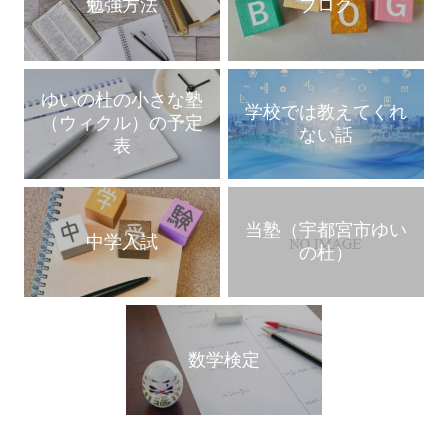
勉強方法
ブログ
ゆいの杜の小さな塾
学校では教えてくれ
（ウィクル）の予定
ない話
表
当塾（宇都宮市ゆい
中学入試
の杜）
数学検定