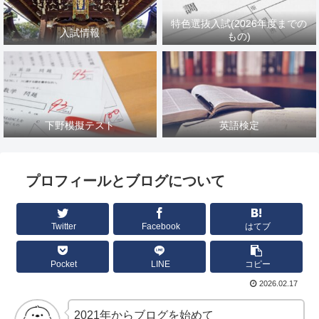
特色選抜入試(2026年度までの
入試情報
もの)
下野模擬テスト
英語検定
プロフィールとブログについて
Twitter
Facebook
はてブ
Pocket
LINE
コピー
2026.02.17
2021年からブログを始めて