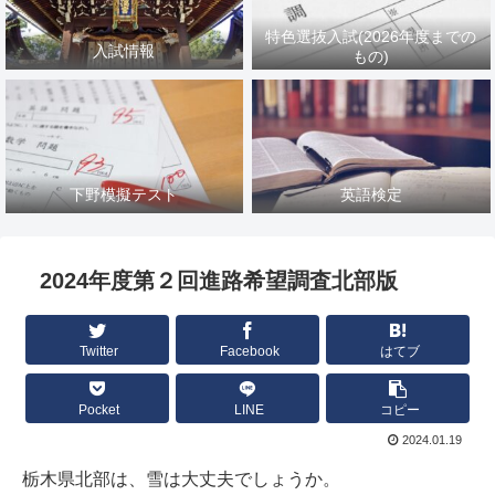
特色選抜入試(2026年度までの
入試情報
もの)
下野模擬テスト
英語検定
2024年度第２回進路希望調査北部版
Twitter
Facebook
はてブ
Pocket
LINE
コピー
2024.01.19
栃木県北部は、雪は大丈夫でしょうか。