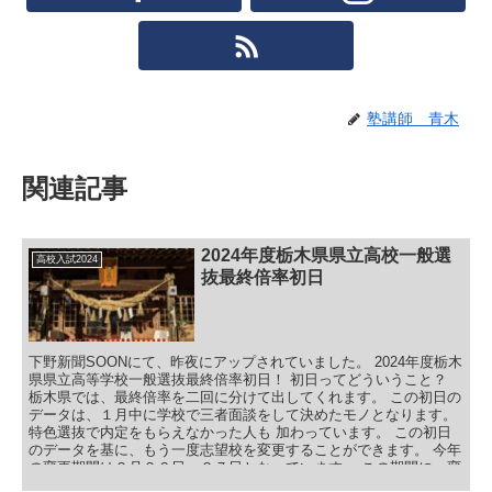
塾講師 青木
関連記事
2024年度栃木県県立高校一般選
高校入試2024
抜最終倍率初日
下野新聞SOONにて、昨夜にアップされていました。 2024年度栃木
県県立高等学校一般選抜最終倍率初日！ 初日ってどういうこと？
栃木県では、最終倍率を二回に分けて出してくれます。 この初日の
データは、１月中に学校で三者面談をして決めたモノとなります。
特色選抜で内定をもらえなかった人も 加わっています。 この初日
のデータを基に、もう一度志望校を変更することができます。 今年
の変更期間は２月２６日～２７日となっています。 この期間に、変
更する場合は出願した高校に行き、出願と取り下げて 中学校に戻