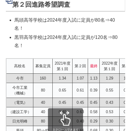
第２回進路希望調査
馬頭高等学校は2024年度入試に定員が80名⇒40
名！
黒羽高等学校は2024年度入試に定員が120名⇒80
名！
2021年度
2022年度
高校名
募集定員
第２回
最終
第２
第１回
第１回
今市
160
1.34
1.07
1.13
1.29
1.36
今市工業
80
0.65
0.61
0.39
0.55
0.44
（機械）
（電気）
40
0.45
0.45
0.45
0.43
0.50
（建設工学）
40
0.40
0.63
0.58
0.53
0.60
日光明峰
80
0.31
0.40
0.29
0.30
0.50
スクロールできます
馬頭
80⇒40
0.55
0.66
0.68
0.30
0.33