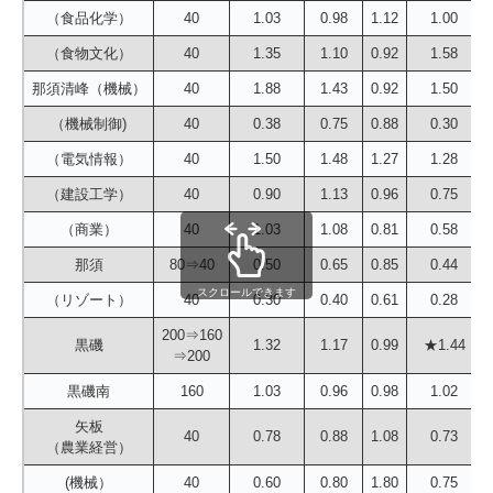
（食品化学）
40
1.03
0.98
1.12
1.00
（食物文化）
40
1.35
1.10
0.92
1.58
那須清峰（機械）
40
1.88
1.43
0.92
1.50
（機械制御)
40
0.38
0.75
0.88
0.30
（電気情報）
40
1.50
1.48
1.27
1.28
（建設工学）
40
0.90
1.13
0.96
0.75
（商業）
40
1.03
1.08
0.81
0.58
那須
80⇒40
0.50
0.65
0.85
0.44
スクロールできます
（リゾート）
40
0.30
0.40
0.61
0.28
200⇒160
黒磯
1.32
1.17
0.99
★1.44
⇒200
黒磯南
160
1.03
0.96
0.98
1.02
矢板
40
0.78
0.88
1.08
0.73
（農業経営）
(機械）
40
0.60
0.80
1.80
0.75