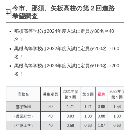
今市、那須、矢板高校の第２回進路
希望調査
那須高等学校は2024年度入試に定員が80名⇒40
名！
黒磯高等学校は2022年度入試に定員が200名⇒160
名！
黒磯高等学校は2023年度入試に定員が160名⇒200
名！
2021年度
2022年度
高校名
募集定員
第２回
最終
第１回
第１回
拓陽
80
1.71
1.21
0.98
1.58
那須
（農業経営）
40
0.93
1.08
0.88
1.00
（生物工学）
40
0.58
0.68
1.07
0.68