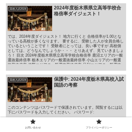
り、調査書等新しく書いてもらわなければなりません。 手間はかか
りますが、変更するのであれば仕方ありません。 そして、最終倍率
2024年度栃木県県立高等学校合
高校入試2024
の２日目が27日付近で発表され、これで確定となります。 さぁ、で
格倍率ダイジェスト！
は初日がどうだったか見ていきましょう！ 目次 2024年度栃木県県
立高校一般選抜最終倍率初日 宇都宮市内の普通科高校の最終倍率初
日 宇都宮高等学校 宇都宮女子高等学校 石橋高等学校 宇都宮中央高
等学校 宇都宮北高等学校 宇都宮南高等学校 宇都宮清陵高等学校 宇
都宮市内の専門系高校の最終倍率初日 宇都宮白楊高等学校 宇都宮
では、2024年度ダイジェスト！ 地方に行くと 合格倍率が1.00とな
工業高等学校 宇都宮商業高等学校 栃木県東部エリアの普通科高校
っている高校が多くなります。 要するに、受験した人が全員合格し
の最終倍率初日 真岡高等学校 真岡女子高等学校 茂木高等学校 益子
ているということです！ 受験者にとっては、良い事ですが 高校側
芳星高等学校 烏山高等学校 高根沢高等学校 さくら清修高等学校 栃
としては、どうなんでしょうか・・・ とりあえず、見ていきましょ
木県東部エリアの専門系高校の最終倍率初日 真岡北陵高等学校 真
う！ 目次 2024年度栃木県県立高等学校合格倍率 鹿沼エリアの一般
岡工業高等学校 2024年度栃木県県立高校一般選抜最終倍率初日ま
選抜最終倍率 栃木エリアの一般選抜最終倍率 小山エリアの一般選
とめ
抜最終倍率 佐野エリアの一般選抜最終倍率 足利エリアの一般選抜
最終倍率 今市、日光、馬頭、大田原、黒羽の一般選抜最終倍率 那
須、黒磯、矢板の一般選抜最終倍率 2024年度栃木県県立高等学校
合格倍率ダイジェスト！まとめ 2024年度栃木県県立高等学校合格
保護中: 2024年度栃木県高校入試
高校入試2024
倍率
国語の考察
このコンテンツはパスワードで保護されています。閲覧するには以
下にパスワードを入力してください。 パスワード:
お問い合わせ
プライバシーポリシー
保護中: 2024年度入試数学徹底解
高校入試2024